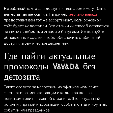
Не забывайте, что для доступа к платформе могут быть
альтернативные ссылки. Например,
зеркало вавада
предоставит вам тот же ассортимент, если основной
сайт будет недоступен. Это отличный способ оставаться
на связи с любимыми играми и бонусами. Используйте
обновленные ссылки, чтобы обеспечить стабильный
доступ к играм и их предложениям.
Где найти актуальные
промокоды Vavada без
депозита
Также следите за новостями на официальном сайте.
Часто они размещают акции и коды в разделах с
новинками или на главной странице. Это актуальный
источник прямой информации, особенно в дни крупных
событий или праздников.