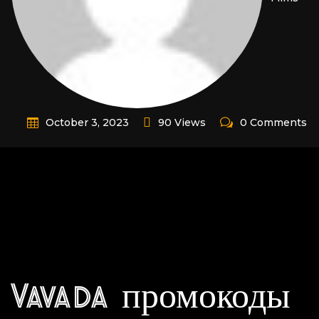
90 Views
0 Comments
October 3, 2023
Vavada промокоды