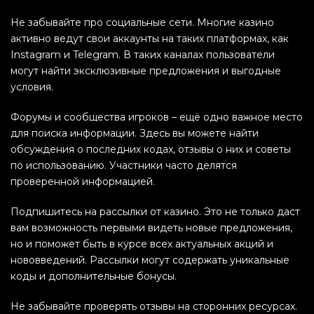
Не забывайте про социальные сети. Многие казино
активно ведут свои аккаунты на таких платформах, как
Instagram и Telegram. В таких каналах пользователи
могут найти эксклюзивные предложения и выгодные
условия.
Форумы и сообщества игроков – ещё одно важное место
для поиска информации. Здесь вы можете найти
обсуждения о последних кодах, отзывы о них и советы
по использованию. Участники часто делятся
проверенной информацией.
Подпишитесь на рассылки от казино. Это не только даст
вам возможность первыми видеть новые предложения,
но и поможет быть в курсе всех актуальных акций и
нововведений. Рассылки могут содержать уникальные
коды и дополнительные бонусы.
Не забывайте проверять отзывы на сторонних ресурсах.