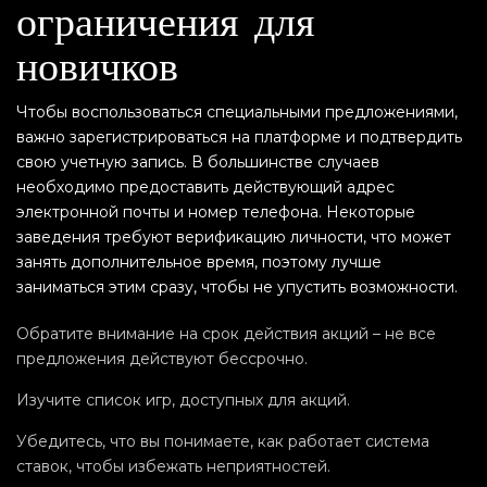
ограничения для
новичков
Чтобы воспользоваться специальными предложениями,
важно зарегистрироваться на платформе и подтвердить
свою учетную запись. В большинстве случаев
необходимо предоставить действующий адрес
электронной почты и номер телефона. Некоторые
заведения требуют верификацию личности, что может
занять дополнительное время, поэтому лучше
заниматься этим сразу, чтобы не упустить возможности.
Обратите внимание на срок действия акций – не все
предложения действуют бессрочно.
Изучите список игр, доступных для акций.
Убедитесь, что вы понимаете, как работает система
ставок, чтобы избежать неприятностей.