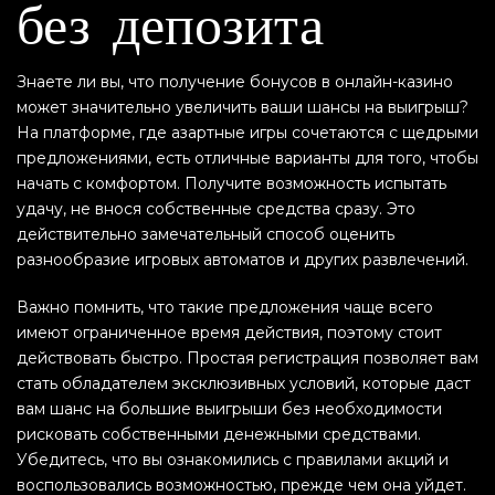
без депозита
Знаете ли вы, что получение бонусов в онлайн-казино
может значительно увеличить ваши шансы на выигрыш?
На платформе, где азартные игры сочетаются с щедрыми
предложениями, есть отличные варианты для того, чтобы
начать с комфортом. Получите возможность испытать
удачу, не внося собственные средства сразу. Это
действительно замечательный способ оценить
разнообразие игровых автоматов и других развлечений.
Важно помнить, что такие предложения чаще всего
имеют ограниченное время действия, поэтому стоит
действовать быстро. Простая регистрация позволяет вам
стать обладателем эксклюзивных условий, которые даст
вам шанс на большие выигрыши без необходимости
рисковать собственными денежными средствами.
Убедитесь, что вы ознакомились с правилами акций и
воспользовались возможностью, прежде чем она уйдет.