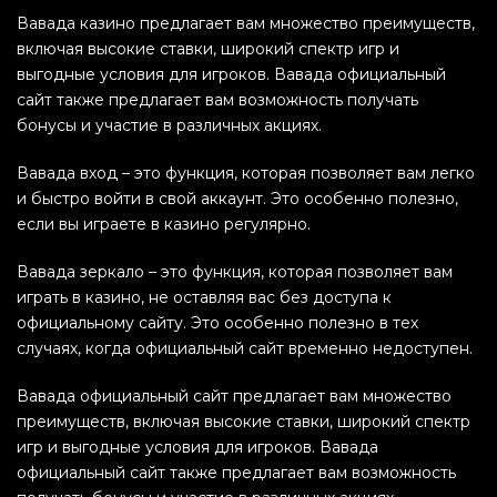
Вавада казино предлагает вам множество преимуществ,
включая высокие ставки, широкий спектр игр и
выгодные условия для игроков. Вавада официальный
сайт также предлагает вам возможность получать
бонусы и участие в различных акциях.
Вавада вход – это функция, которая позволяет вам легко
и быстро войти в свой аккаунт. Это особенно полезно,
если вы играете в казино регулярно.
Вавада зеркало – это функция, которая позволяет вам
играть в казино, не оставляя вас без доступа к
официальному сайту. Это особенно полезно в тех
случаях, когда официальный сайт временно недоступен.
Вавада официальный сайт предлагает вам множество
преимуществ, включая высокие ставки, широкий спектр
игр и выгодные условия для игроков. Вавада
официальный сайт также предлагает вам возможность