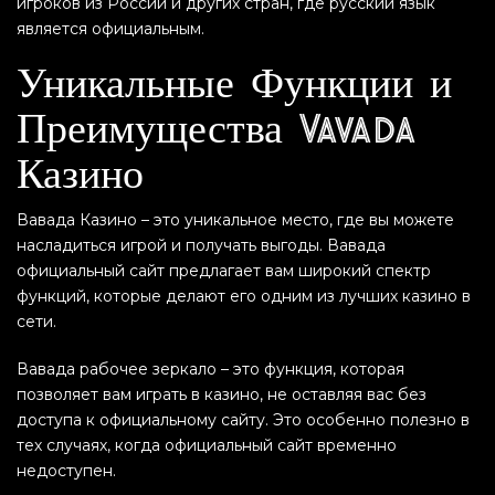
игроков из России и других стран, где русский язык
является официальным.
Уникальные Функции и
Преимущества Vavada
Казино
Вавада Казино – это уникальное место, где вы можете
насладиться игрой и получать выгоды. Вавада
официальный сайт предлагает вам широкий спектр
функций, которые делают его одним из лучших казино в
сети.
Вавада рабочее зеркало – это функция, которая
позволяет вам играть в казино, не оставляя вас без
доступа к официальному сайту. Это особенно полезно в
тех случаях, когда официальный сайт временно
недоступен.