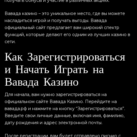
получать бонусы и участие в различных акциях.
Вавада казино – это уникальное место, где вы можете
насладиться игрой и получать выгоды. Вавада
официальный сайт предлагает вам широкий спектр
функций, которые делают его одним из лучших казино в
сети.
Как Зарегистрироваться
и Начать Играть на
Вавада Казино
Для начала, вам нужно зарегистрироваться на
официальном сайте Вавада Казино. Перейдите на
вавада.рф и нажмите на кнопку “Зарегистрироваться”.
Введите свои личные данные, включая имя, фамилию,
дату рождения и адрес электронной почты.
После регистрации, вам будет отправлено письмо с