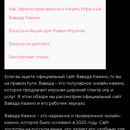
Как Зарегистрироваться и Начать Играть на
Вавада Казино
Бонусы и Акции для Новых Игроков
Бонусы на депозит
Бесплатные спины
Если вы ищете официальный сайт Вавада Казино, то вы
на правом пути. Вавада – это популярное онлайн-казино,
которое предлагает игрокам широкий спектр игр и
услуг. В этом обзоре мы рассмотрим официальный сайт
Вавада Казино и его рабочее зеркало.
Вавада Казино – это надежное и проверенное онлайн-
казино, которое было основано в 2020 году. Сайт
доступен на русском языке, что делает его удобным для