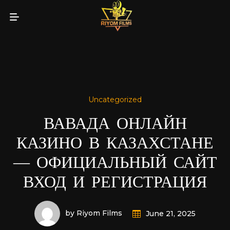
Uncategorized
ВАВАДА ОНЛАЙН
КАЗИНО В КАЗАХСТАНЕ
— ОФИЦИАЛЬНЫЙ САЙТ
ВХОД И РЕГИСТРАЦИЯ
by Riyom Films
June 21, 2025