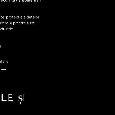
precum și transparența în
te, protecție a datelor
ințe și practici sunt
ndustrie.
e
atea
” —
le și