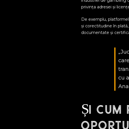
industriei de gambling d
privința adresei și licenț
De exemplu, platformele 
și corectitudine în plată
documentate și certifica
„Juc
care
tran
cu 
Anal
Și cum 
oportun