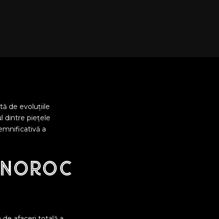
tă de evoluțiile
l dintre piețele
emnificativă a
e noroc
 de afaceri totală a