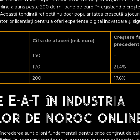
online a atins peste
200 de milioane de euro
, înregistrând o creș
Această tendință reflectă nu doar popularitatea crescută a jocurilo
orilor licențiați pentru a oferi experiențe digital inovatoare și sig
Creștere f
Cifra de afaceri (mil. euro)
precedent
140
–
170
21.4%
200
17.6%
 E-A-T în industria
lor de noroc onlin
i încrederea sunt piloni fundamentali pentru orice conținut de cal