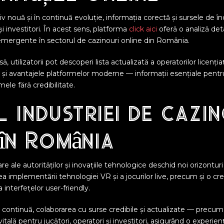
tiv nouă și în continuă evoluție, informația corectă și sursele de î
și investitori. În acest sens, platforma
click aici
oferă o analiză det
 emergente în sectorul de cazinouri online din România.
 utilizatorii pot descoperi lista actualizată a operatorilor licențiaț
e și avantajele platformelor moderne — informații esențiale pentr
ele fără credibilitate.
l industriei de cazin
în România
e ale autorităților și inovațiile tehnologice deschid noi orizontu
a implementării tehnologiei VR și a jocurilor live, precum și o cr
a interfețelor user-friendly.
 continuă, colaborarea cu surse credibile și actualizate — precum
itală pentru jucători, operatori și investitori, asigurând o experienț