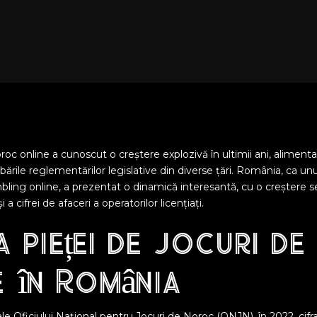
roc online a cunoscut o creștere explozivă în ultimii ani, alimenta
ările reglementărilor legislative din diverse țări. România, ca unu
ng online, a prezentat o dinamică interesantă, cu o creștere s
 a cifrei de afaceri a operatorilor licențiați.
a pieței de jocuri d
e în România
 ale Oficiului Național pentru Jocuri de Noroc (ONJN), în 2022, cifra