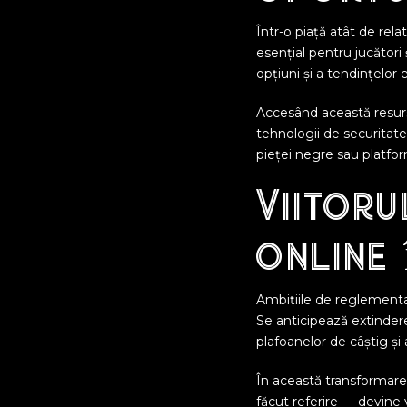
Într-o piață atât de rela
esențial pentru jucători 
opțiuni și a tendințelor
Accesând această resursă,
tehnologii de securitat
pieței negre sau platform
Viitoru
online 
Ambițiile de reglementar
Se anticipează extindere
plafoanelor de câștig și 
În această transformare
făcut referire — devine v