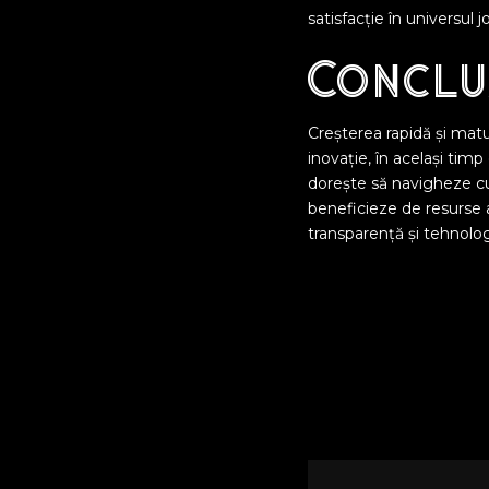
satisfacție în universul j
Conclu
Creșterea rapidă și matu
inovație, în același tim
dorește să navigheze cu
beneficieze de resurse ac
transparență și tehnolog