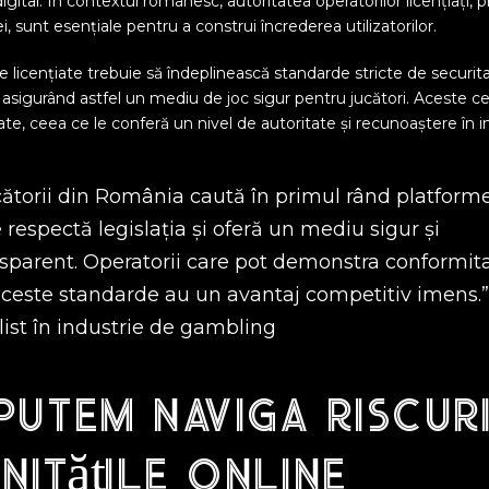
igital. În contextul românesc, autoritatea operatorilor licențiați, 
ei, sunt esențiale pentru a construi încrederea utilizatorilor.
licențiate trebuie să îndeplinească standarde stricte de securita
, asigurând astfel un mediu de joc sigur pentru jucători. Aceste cer
te, ceea ce le conferă un nivel de autoritate și recunoaștere în i
ătorii din România caută în primul rând platform
 respectă legislația și oferă un mediu sigur și
sparent. Operatorii care pot demonstra conformit
aceste standarde au un avantaj competitiv imens.
ist în industrie de gambling
putem naviga riscuri
itățile online