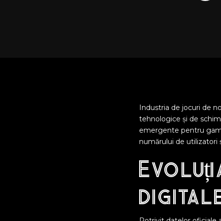
Industria de jocuri de no
tehnologice și de schimb
emergente pentru gambli
numărului de utilizatori și
Evoluți
digital
Potrivit datelor oficiale