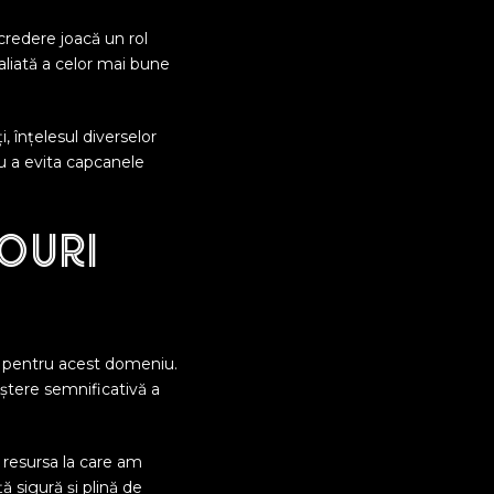
ncredere joacă un rol
aliată a celor mai bune
i, înțelesul diverselor
u a evita capcanele
ouri
ri pentru acest domeniu.
eștere semnificativă a
 resursa la care am
ă sigură și plină de