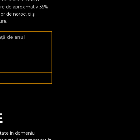
tere de aproximativ 35%
r de noroc, ci și
ure.
ață de anul
e
itate în domeniul