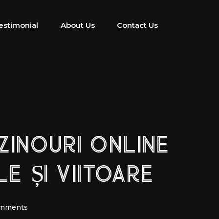
estimonial
About Us
Contact Us
ZINOURI ONLINE
E ȘI VIITOARE
omments