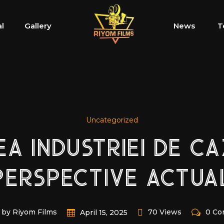
al
Gallery
News
T
Uncategorized
 INDUSTRIEI DE CA
PERSPECTIVE ACTUAL
by Riyom Films
70 Views
0 C
April 15, 2025