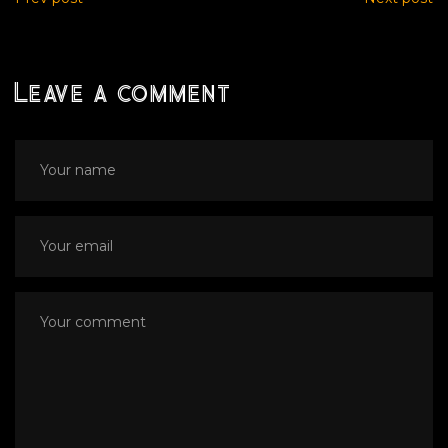
Leave a comment