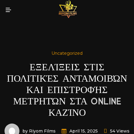
Uncategorized
ΕΞΕΛΊΞΕΙΣ ΣΤΙΣ
ΠΟΛΙΤΙΚΈΣ ΑΝΤΑΜΟΙΒΏΝ
ΚΑΙ ΕΠΙΣΤΡΟΦΉΣ
ΜΕΤΡΗΤΏΝ ΣΤΑ ONLINE
ΚΑΖΊΝΟ
by Riyom Films
54 Views
April 15, 2025