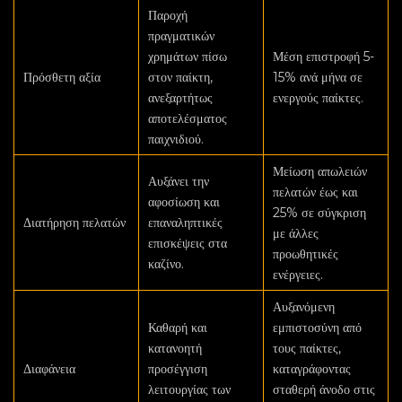
Παροχή
πραγματικών
χρημάτων πίσω
Μέση επιστροφή 5-
Πρόσθετη αξία
στον παίκτη,
15% ανά μήνα σε
ανεξαρτήτως
ενεργούς παίκτες.
αποτελέσματος
παιχνιδιού.
Μείωση απωλειών
Αυξάνει την
πελατών έως και
αφοσίωση και
25% σε σύγκριση
Διατήρηση πελατών
επαναληπτικές
με άλλες
επισκέψεις στα
προωθητικές
καζίνο.
ενέργειες.
Αυξανόμενη
Καθαρή και
εμπιστοσύνη από
κατανοητή
τους παίκτες,
Διαφάνεια
προσέγγιση
καταγράφοντας
λειτουργίας των
σταθερή άνοδο στις