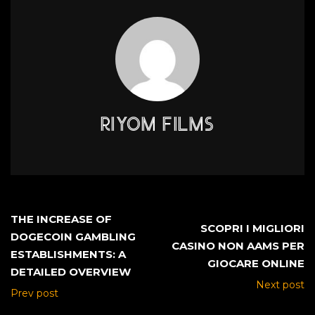
RIYOM FILMS
THE INCREASE OF
SCOPRI I MIGLIORI
DOGECOIN GAMBLING
CASINO NON AAMS PER
ESTABLISHMENTS: A
GIOCARE ONLINE
DETAILED OVERVIEW
Next post
Prev post