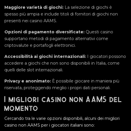
Maggiore varietà di giochi:
La selezione di giochi è
spesso più ampia e include titoli di fornitori di giochi non
presenti nei casino AAMS.
Opzioni di pagamento diversificate:
Questi casino
supportano metodi di pagamento alternativi come
criptovalute e portafogli elettronici.
Accessibilità ai giochi internazionali:
I giocatori possono
accedere a giochi che non sono disponibili in Italia, come
quelli delle slot internazionali.
Privacy e anonimato:
È possibile giocare in maniera più
riservata, proteggendo meglio i propri dati personali.
I migliori casino non AAMS del
momento
Cercando tra le varie opzioni disponibili, alcuni dei migliori
casino non AAMS per i giocatori italiani sono: