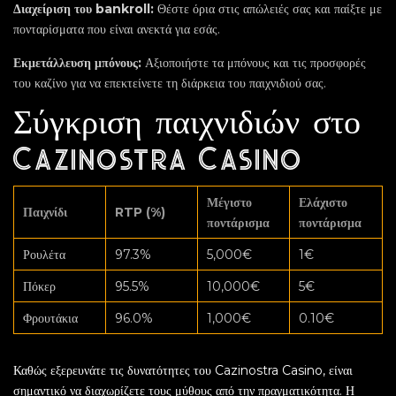
Διαχείριση του bankroll:
Θέστε όρια στις απώλειές σας και παίξτε με
πονταρίσματα που είναι ανεκτά για εσάς.
Εκμετάλλευση μπόνους:
Αξιοποιήστε τα μπόνους και τις προσφορές
του καζίνο για να επεκτείνετε τη διάρκεια του παιχνιδιού σας.
Σύγκριση παιχνιδιών στο
Cazinostra Casino
Μέγιστο
Ελάχιστο
Παιχνίδι
RTP (%)
ποντάρισμα
ποντάρισμα
Ρουλέτα
97.3%
5,000€
1€
Πόκερ
95.5%
10,000€
5€
Φρουτάκια
96.0%
1,000€
0.10€
Καθώς εξερευνάτε τις δυνατότητες του Cazinostra Casino, είναι
σημαντικό να διαχωρίζετε τους μύθους από την πραγματικότητα. Η