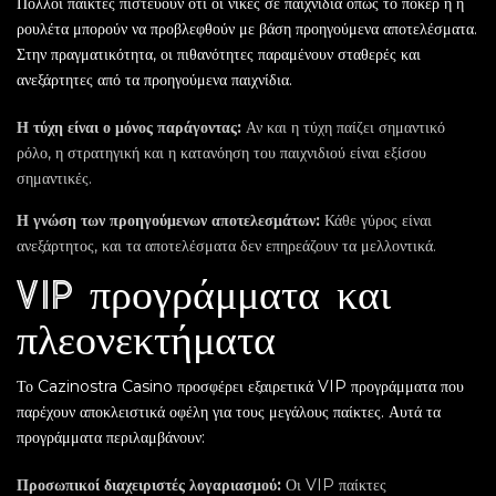
Πολλοί παίκτες πιστεύουν ότι οι νίκες σε παιχνίδια όπως το πόκερ ή η
ρουλέτα μπορούν να προβλεφθούν με βάση προηγούμενα αποτελέσματα.
Στην πραγματικότητα, οι πιθανότητες παραμένουν σταθερές και
ανεξάρτητες από τα προηγούμενα παιχνίδια.
Η τύχη είναι ο μόνος παράγοντας:
Αν και η τύχη παίζει σημαντικό
ρόλο, η στρατηγική και η κατανόηση του παιχνιδιού είναι εξίσου
σημαντικές.
Η γνώση των προηγούμενων αποτελεσμάτων:
Κάθε γύρος είναι
ανεξάρτητος, και τα αποτελέσματα δεν επηρεάζουν τα μελλοντικά.
VIP προγράμματα και
πλεονεκτήματα
Το Cazinostra Casino προσφέρει εξαιρετικά VIP προγράμματα που
παρέχουν αποκλειστικά οφέλη για τους μεγάλους παίκτες. Αυτά τα
προγράμματα περιλαμβάνουν:
Προσωπικοί διαχειριστές λογαριασμού:
Οι VIP παίκτες