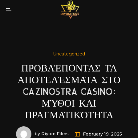
Uncategorized
ΠΡΟΒΛΈΠΟΝΤΑΣ ΤΑ
ΑΠΟΤΕΛΈΣΜΑΤΑ ΣΤΟ
CAZINOSTRA CASINO:
ΜΎΘΟΙ ΚΑΙ
ΠΡΑΓΜΑΤΙΚΌΤΗΤΑ
by Riyom Films
February 19, 2025