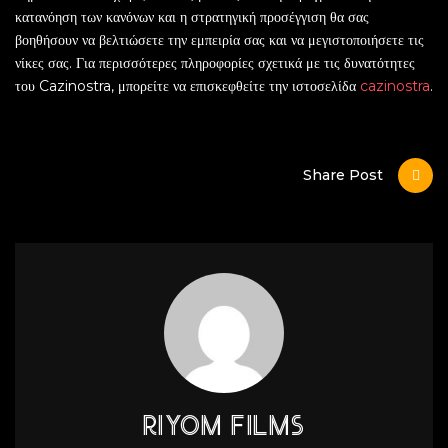
κατανόηση των κανόνων και η στρατηγική προσέγγιση θα σας
βοηθήσουν να βελτιώσετε την εμπειρία σας και να μεγιστοποιήσετε τις
νίκες σας. Για περισσότερες πληροφορίες σχετικά με τις δυνατότητες
του Cazinostra, μπορείτε να επισκεφθείτε την ιστοσελίδα
cazinostra
.
Share Post
RIYOM FILMS