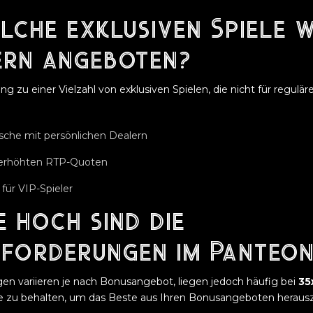
elche exklusiven Spiele 
lern angeboten?
 zu einer Vielzahl von exklusiven Spielen, die nicht für reguläre
ische mit persönlichen Dealern
 erhöhten RTP-Quoten
für VIP-Spieler
e hoch sind die
forderungen im Panteon
n variieren je nach Bonusangebot, liegen jedoch häufig bei
35
 zu behalten, um das Beste aus Ihren Bonusangeboten heraus