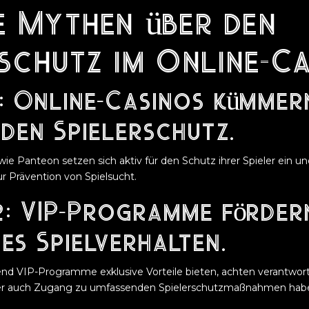
e Mythen über den
schutz im Online-C
: Online-Casinos kümmer
 den Spielerschutz.
 wie Panteon setzen sich aktiv für den Schutz ihrer Spieler ein 
 Prävention von Spielsucht.
: VIP-Programme förder
es Spielverhalten.
nd VIP-Programme exklusive Vorteile bieten, achten verantwor
ieler auch Zugang zu umfassenden Spielerschutzmaßnahmen hab