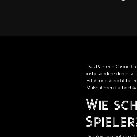
Das Panteon Casino hat
insbesondere durch se
Erfahrungsbericht beleu
Maßnahmen für hochkarä
Wie sch
Spieler
Der Spielerschutz im Pa