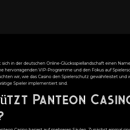
 sich in der deutschen Online-Glücksspiellandschaft einen Na
ine hervorragenden VIP-Programme und den Fokus auf Spielersc
chten wir, wie das Casino den Spielerschutz gewährleistet und 
tige Spieler implementiert sind.
ützt Panteon Casino
?
nteon Casino basiert auf mehreren Säulen. Zunächst einmal sind 