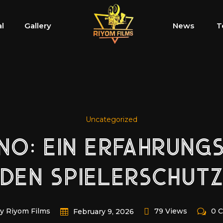
al
Gallery
News
T
Uncategorized
NO: EIN ERFAHRUNG
DEN SPIELERSCHUTZ
y Riyom Films
79 Views
0 
February 9, 2026