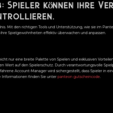
: Spieler können ihre Ve
ntrollieren.
dnis. Mit den richtigen Tools und Unterstützung, wie sie im Pa
 ihre Spielgewohnheiten effektiv überwachen und anpassen.
cht nur eine breite Palette von Spielen und exklusiven Vorteilen 
en Wert auf den Spielerschutz. Durch verantwortungsvolle Spiel
fahrene Account-Manager wird sichergestellt, dass Spieler in e
e Informationen finden Sie unter
panteon gutscheincode
.