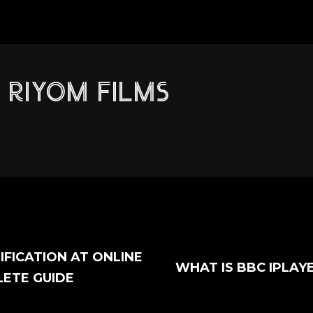
RIYOM FILMS
IFICATION AT ONLINE
WHAT IS BBC IPLAY
ETE GUIDE