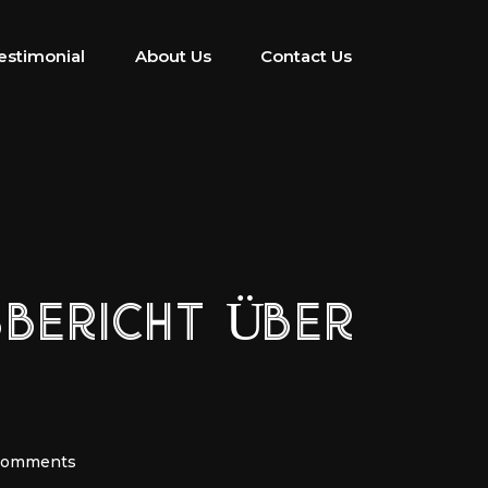
estimonial
About Us
Contact Us
SBERICHT ÜBER
Comments