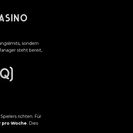
asino
ngslimits, sondern
anager steht bereit,
Q)
pielers richten. Für
R pro Woche
. Dies