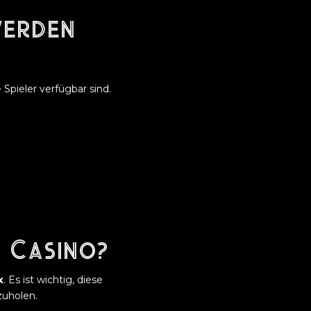
werden
 Spieler verfügbar sind.
 Casino?
x
. Es ist wichtig, diese
zuholen.