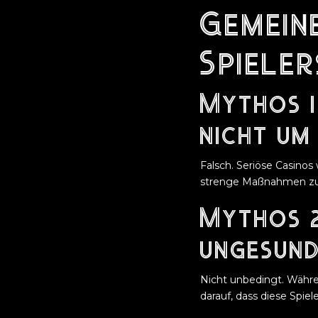
Gemein
Spieler
Mythos 1
nicht um
Falsch. Seriöse Casinos
strenge Maßnahmen zur
Mythos 2
ungesund
Nicht unbedingt. Währe
darauf, dass diese Sp