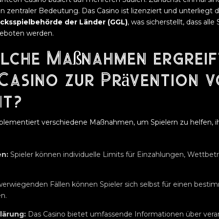
n zentraler Bedeutung. Das Casino ist lizenziert und unterlieg
ksspielbehörde der Länder (GGL)
, was sicherstellt, dass alle 
geboten werden.
elche Maßnahmen ergreif
Casino zur Prävention v
ht?
plementiert verschiedene Maßnahmen, um Spielern zu helfen, i
n:
Spieler können individuelle Limits für Einzahlungen, Wettbet
erwiegenden Fällen können Spieler sich selbst für einen best
en.
lärung:
Das Casino bietet umfassende Informationen über vera