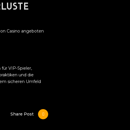
rluste
nteon Casino angeboten
für VIP-Spieler,
praktiken und die
inem sicheren Umfeld
Share Post