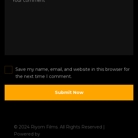
Save my name, email, and website in this browser for
the next time I comment.
© 2024 Riyom Films. All Rights Reserved |
Powered by