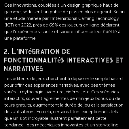
Ces innovations, couplées à un design graphique haut de
gamme, séduisent un public de plus en plus exigeant. Selon
une étude menée par l’International Gaming Technology
(IGT) en 2022, près de
68%
des joueurs en ligne déclarent
que l’expérience visuelle et sonore influence leur fidélité à
une plateforme.
2. L’intégration de
fonctionnalités interactives et
narratives
Les éditeurs de jeux cherchent à dépasser le simple hasard
pour offrir des expériences narratives, avec des thèmes
variés – mythologie, aventure, cinéma, etc. Ces scénarios
interactifs, souvent agrémentés de mini-jeux bonus ou de
tours gratuits, augmentent la durée de jeu et la satisfaction
des utilisateurs. En cela, certains titres exceptionnels tels
que un slot incroyable illustrent parfaitement cette
tendance : des mécaniques innovantes et un storytelling