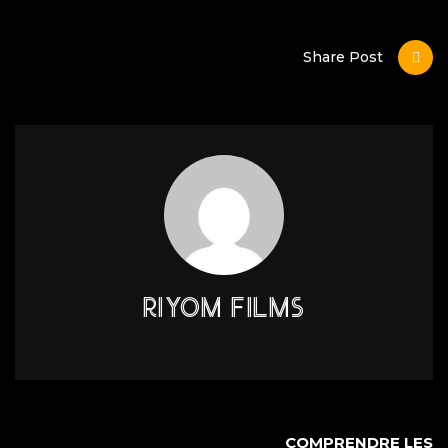
Share Post
RIYOM FILMS
COMPRENDRE LES