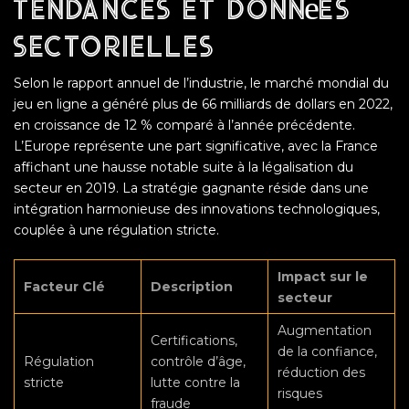
tendances et données
sectorielles
Selon le rapport annuel de l’industrie, le marché mondial du
jeu en ligne a généré plus de 66 milliards de dollars en 2022,
en croissance de 12 % comparé à l’année précédente.
L’Europe représente une part significative, avec la France
affichant une hausse notable suite à la légalisation du
secteur en 2019. La stratégie gagnante réside dans une
intégration harmonieuse des innovations technologiques,
couplée à une régulation stricte.
Impact sur le
Facteur Clé
Description
secteur
Augmentation
Certifications,
de la confiance,
Régulation
contrôle d’âge,
réduction des
stricte
lutte contre la
risques
fraude