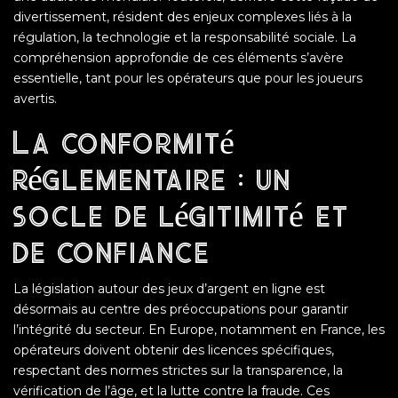
divertissement, résident des enjeux complexes liés à la
régulation, la technologie et la responsabilité sociale. La
compréhension approfondie de ces éléments s’avère
essentielle, tant pour les opérateurs que pour les joueurs
avertis.
La conformité
réglementaire : un
socle de légitimité et
de confiance
La législation autour des jeux d’argent en ligne est
désormais au centre des préoccupations pour garantir
l’intégrité du secteur. En Europe, notamment en France, les
opérateurs doivent obtenir des licences spécifiques,
respectant des normes strictes sur la transparence, la
vérification de l’âge, et la lutte contre la fraude. Ces