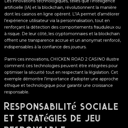
Les innovations technologiques, telles que l’intelligence
artificielle (IA) et la blockchain, révolutionnent la manière
dont les casinos en ligne opèrent. L’IA permet d’améliorer
l’expérience utilisateur via la personnalisation, tout en
renforçant la détection des comportements frauduleux ou
à risque. De leur côté, les cryptomonnaies et la blockchain
offrent une transparence accrue et un anonymat renforcé,
indispensables à la confiance des joueurs.
Parmi ces innovations, CHICKEN ROAD 2 CASINO illustre
comment ces technologies peuvent être intégrées pour
optimiser la sécurité tout en respectant la législation. Cet
exemple démontre l’importance d’adopter une approche
éthique et technologique pour garantir une croissance
responsable.
Responsabilité sociale
et stratégies de jeu