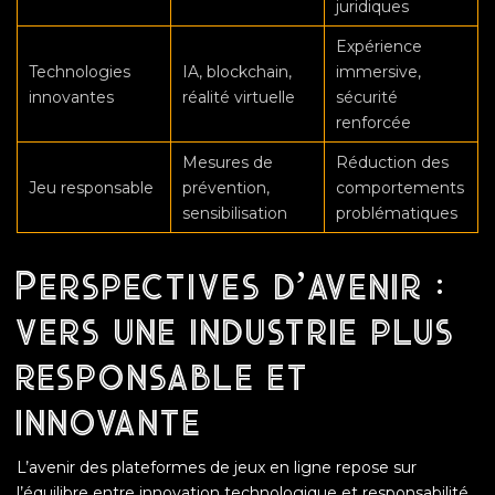
juridiques
Expérience
Technologies
IA, blockchain,
immersive,
innovantes
réalité virtuelle
sécurité
renforcée
Mesures de
Réduction des
Jeu responsable
prévention,
comportements
sensibilisation
problématiques
Perspectives d’avenir :
vers une industrie plus
responsable et
innovante
L’avenir des plateformes de jeux en ligne repose sur
l’équilibre entre innovation technologique et responsabilité