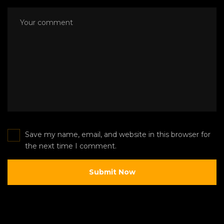
Save my name, email, and website in this browser for
the next time I comment.