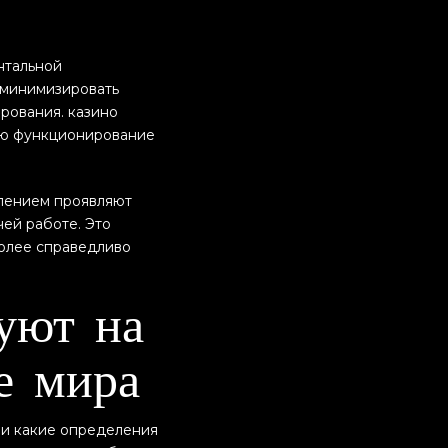
нтальной
 минимизировать
рования. казино
ную функционирование
лением проявляют
ей работе. Это
более справедливо
уют на
е мира
у и какие определения