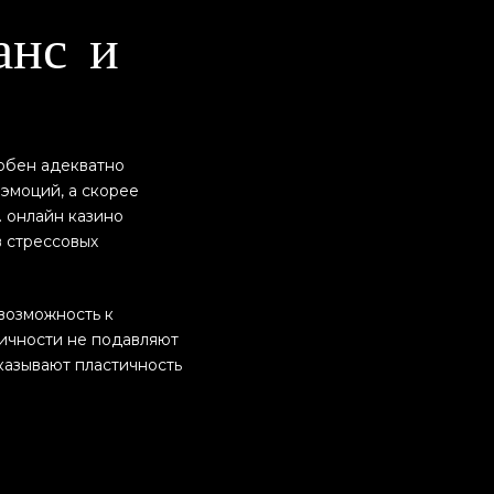
анс и
обен адекватно
 эмоций, а скорее
. онлайн казино
в стрессовых
возможность к
личности не подавляют
казывают пластичность