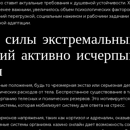
 ставит актуальные требования к душевной устойчивости. 
менее важными, увеличилось объем психологических факторо
ний перегрузкой, социальным нажимом и рабочими задачами
ной адаптации.
 силы экстремальны
ний активно исчерп
ы
ые положения, будь то чрезмерная экстаз или серьезная де
ических расходов от тела. Беспрестанное существование в 
ерпанию телесных и психических резервов. Это мотивируется
стемы, которая мобилизует систему для ответа на стресс.
рмонов напряжения, таких как кортизол и адреналин, оказыв
ные системы организма. казино онлайн дает возможность со