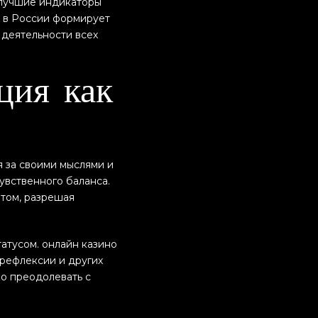
 лучшие индикаторы
о в России формирует
 деятельности всех
ция как
я за своими мыслями и
увственного баланса.
том, разрешая
атусом. онлайн казино
 рефлексии и других
ко преодолевать с