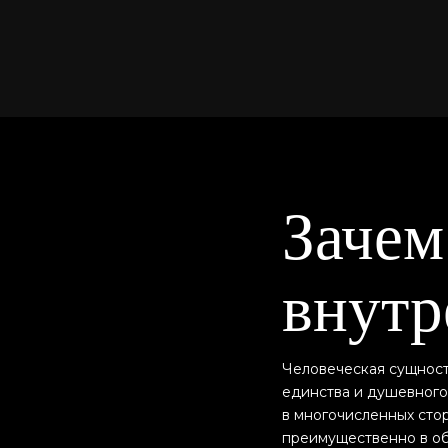
Заче
внутр
Человеческая сущност
единства и душевного
в многочисленных сто
преимущественно в об