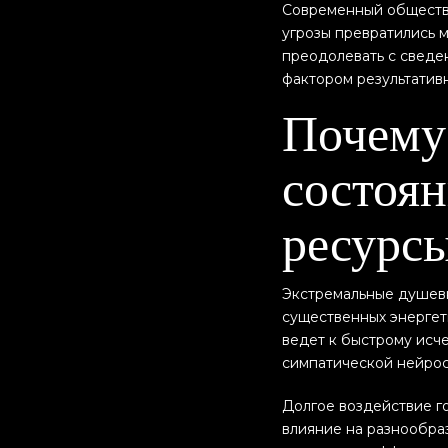
Современный общество
угрозы превратились 
преодолевать с сведе
фактором результатив
Почему
состоя
ресурс
Экстремальные душевн
существенных энергет
ведет к быстрому исч
симпатической нейроси
Долгое воздействие го
влияние на разнообраз