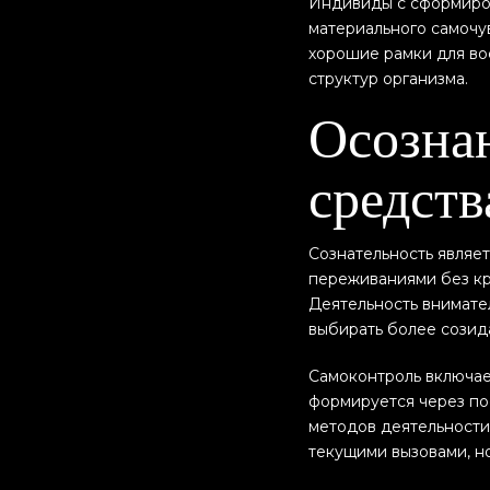
Индивиды с сформиро
материального самочу
хорошие рамки для во
структур организма.
Осозна
средств
Сознательность являет
переживаниями без кр
Деятельность внимате
выбирать более созид
Самоконтроль включае
формируется через по
методов деятельности
текущими вызовами, но