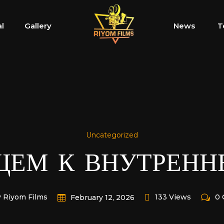
al
Gallery
News
T
Uncategorized
ЩЕМ К ВНУТРЕНН
 Riyom Films
133 Views
0
February 12, 2026