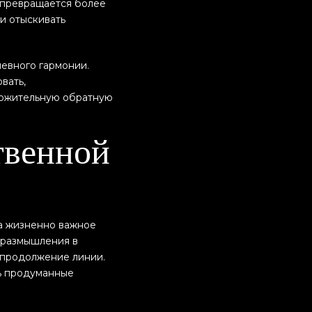
 превращается более
и отыскивать
евного гармонии.
вать,
ложительную обратную
твенной
а жизненно важное
ь размышления в
 продолжение линии.
ь продуманные