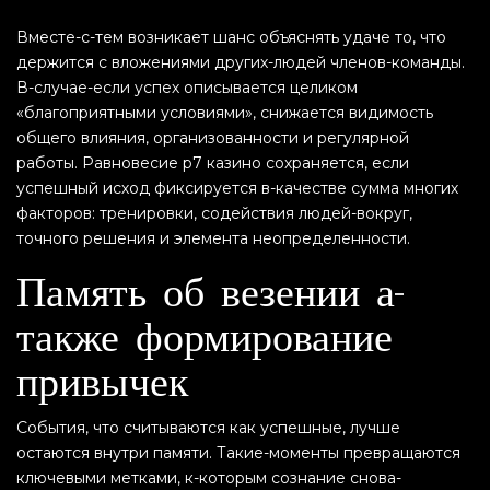
Вместе-с-тем возникает шанс объяснять удаче то, что
держится с вложениями других-людей членов-команды.
В-случае-если успех описывается целиком
«благоприятными условиями», снижается видимость
общего влияния, организованности и регулярной
работы. Равновесие р7 казино сохраняется, если
успешный исход фиксируется в-качестве сумма многих
факторов: тренировки, содействия людей-вокруг,
точного решения и элемента неопределенности.
Память об везении а-
также формирование
привычек
События, что считываются как успешные, лучше
остаются внутри памяти. Такие-моменты превращаются
ключевыми метками, к-которым сознание снова-