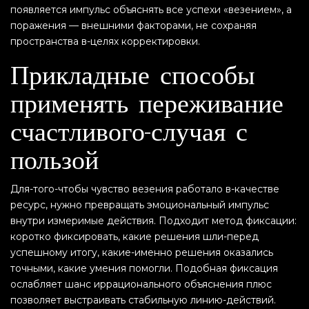
появляется импульс объяснять все успехи «везением», а
поражения — внешними факторами, не сохраняя
пространства в-целях корректировки.
Прикладные способы
применять переживание
счастливого-случая с
пользой
Для-того-чтобы чувство везения работало в-качестве
ресурс, нужно превращать эмоциональный импульс
внутри измеримые действия. Подходит метод фиксации:
коротко фиксировать, какие решения шли-перед
успешному итогу, какие-именно решения оказались
точными, какие умения помогли. Подобная фиксация
ослабляет шанс иррационального объяснения плюс
позволяет выстраивать стабильную линию-действий.