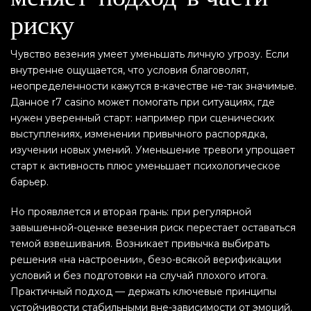
риску
Чувство везения умеет уменьшать личную угрозу. Если
внутренне ощущается, что условия благоволят,
неопределенности кажутся в-качестве не-так значимые.
Данное r7 casino может помогать при ситуациях, где
нужен уверенный старт: например при сценических
выступлениях, изменении привычного распорядка,
изучении новых умений. Уменьшение тревоги упрощает
старт к активность плюс уменьшает психологическое
барьер.
Но проявляется и вторая грань: при регулярной
завышенной-оценке везения риск перестает оставаться
темой взвешивания. Возникает привычка выбирать
решения «на настроении», безо-всякой верификации
условий и без подготовки на случай плохого итога.
Практичный подход — держать ключевые принципы
устойчивости стабильными вне-зависимости от эмоций.