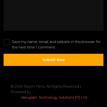
Save my name, email, and website in this browser for
the next time I comment.
© 2024 Riyom Films. All Rights Reserved |
Powered by
Ideogram Technology Solutions [P] Ltd.