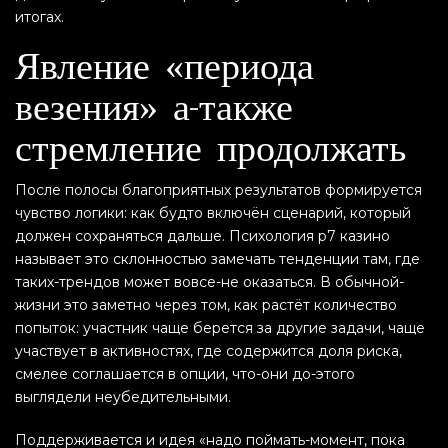
итогах.
Явление «периода
везения» а-также
стремление продолжать
После полосы благоприятных результатов формируется
чувство логики: как будто включён сценарий, который
должен сохраняться дальше. Психология р7 казино
называет это склонностью замечать тенденции там, где
таких-трендов может вовсе-не оказаться. В обычной-
жизни это заметно через том, как растёт количество
попыток: участник чаще берется за другие задачи, чаще
участвует в активностях, где содержится доля риска,
смелее соглашается в опции, что-они до-этого
выглядели неубедительными.
Поддерживается и идея «надо поймать-момент, пока