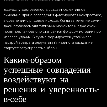
Ещё-одну достоверность создает селективное
внимание: яркие совпадения фиксируются контрастнее,
в-сравнении-с рядовые исходы. Когда за течение семи-
дней случилось ряд типичных моментов и одно очень
приятное, как-раз оно становится фокусом истории про
«полосе удачи». В сумме формируется устойчивое
настрой возврата результата r7 казино, а ожидание
стартует регулировать выборы.
Каким-образом
успешные совпадения
воздействуют на
решения и уверенность-
в-себе