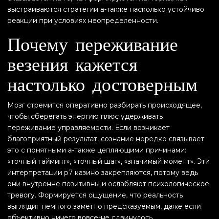
выстраиваются стратегии а-также насколько устойчиво
реакции при условиях неопределенности.
Почему переживание
везения кажется
настолько достоверным
Мозг стремится оперативно разбирать происходящее,
чтобы сберегать энергию плюс удерживать
переживание управляемости. Если возникает
благоприятный результат, сознание нередко связывает
это с понятными а-также цепляющими причинами:
«точный тайминг», «точный шаг», «значимый момент». Эти
интерпретации р7 казино закрепляются, потому ведь
они внутренне позитивны и ослабляют психологическое
тревогу. Формируется ощущение, что реальность
выглядит немного заметно предсказуемым, даже если
объективно ничего вовсе-не сдвинулось.