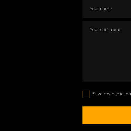
Save my name, emai