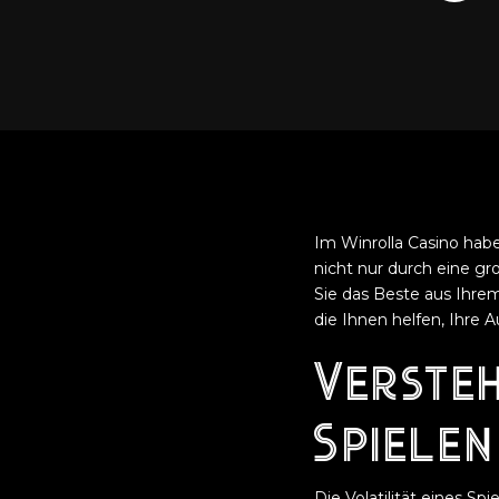
Im Winrolla Casino habe
nicht nur durch eine g
Sie das Beste aus Ihrem
die Ihnen helfen, Ihre 
Versteh
Spielen
Die Volatilität eines Sp