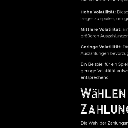
Hohe Volatilität:
Diese 
länger zu spielen, um g
Mittlere Volatilität:
Ei
größeren Auszahlungen.
Geringe Volatilität:
Die
Auszahlungen bevorzug
Ein Beispiel für ein Spiel
geringe Volatilität auf
entsprechend.
Wählen 
Zahlun
Die Wahl der Zahlungsm