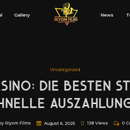
al
Gallery
News
T
Uncategorized
INO: DIE BESTEN S
HNELLE AUSZAHLUN
by Riyom Films
138 Views
0 C
August 6, 2025