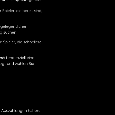
Spieler, die bereit sind,
gelegentlichen
ng suchen.
r Spieler, die schnellere
rst
tendenziell eine
liegt und wählen Sie
er Auszahlungen haben.