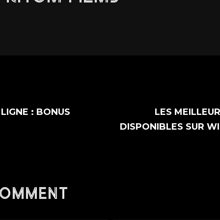
LIGNE : BONUS
LES MEILLEUR
DISPONIBLES SUR W
comment