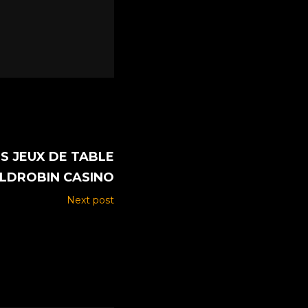
S JEUX DE TABLE
ILDROBIN CASINO
Next post