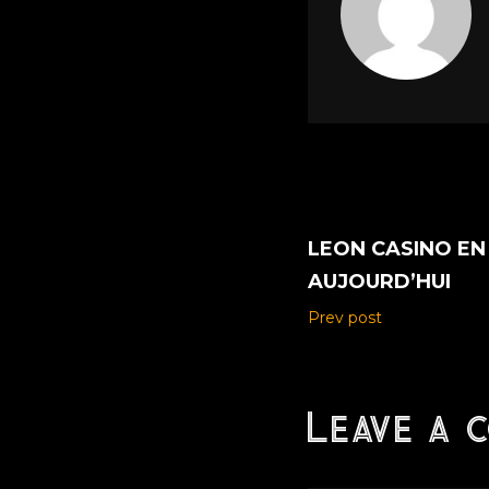
LEON CASINO EN 
AUJOURD’HUI
Prev post
Leave a 