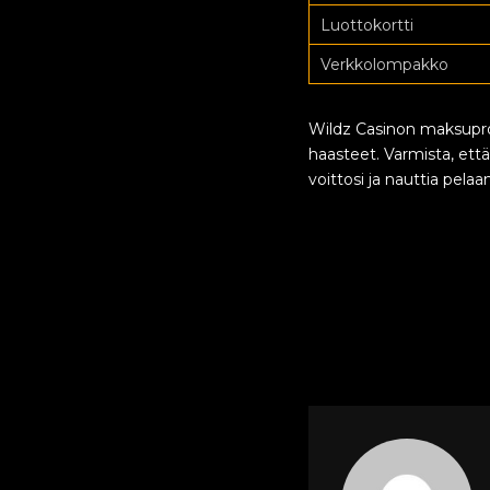
Luottokortti
Verkkolompakko
Wildz Casinon maksupro
haasteet. Varmista, ett
voittosi ja nauttia pelaa