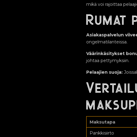
mikä voi rajoittaa pelaaj
Rumat 
Asiakaspalvelun viive
ongelmatilanteissa.
Väärinkäsitykset bon
johtaa pettymyksiin.
Pelaajien suoja:
Joissak
Vertai
maksup
Maksutapa
Pankkisiirto