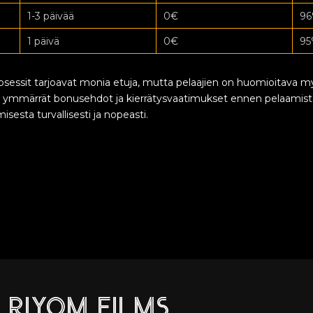
1-3 päivää
0€
9
1 päivä
0€
9
sessit tarjoavat monia etuja, mutta pelaajien on huomioitava m
ä ymmärrät bonusehdot ja kierrätysvaatimukset ennen pelaamista
misesta turvallisesti ja nopeasti.
RIYOM FILMS