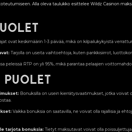
 toteutumiseen. Alla oleva taulukko esittelee Wildz Casinon maks
puolet
at ovat keskimäärin 1-3 päivää, mikä on kilpailukykyistä verrattu
vat:
Tarjolla on useita vaihtoehtoja, kuten pankkisiirrot, luottoko
 peleissä RTP on yli 95%, mikä parantaa pelaajien voittomahdoll
 puolet
timukset:
Bonuksilla on usein kierrätysvaatimukset, jotka voivat o
ostaa.
ukset:
Vaikka bonuksia on saatavilla, ne voivat olla rajallisia ja eht
lle tarjota bonuksia:
Tietyt maksutavat voivat olla poissuljettuj