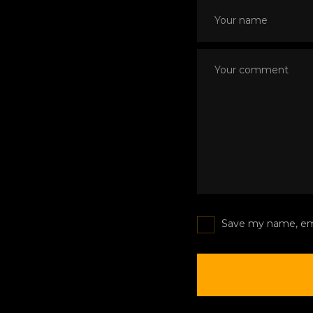
Save my name, emai