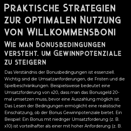
Praktische Strategien
zur optimalen Nutzung
von Willkommensboni
Wie man Bonusbedingungen
versteht, um Gewinnpotenziale
zu steigern
Das Verständnis der Bonusbedingungen ist essenziell.
Wichtig sind die Umsatzanforderungen, die Fristen und die
Spielbeschränkungen. Beispielsweise bedeutet eine
Umsatzforderung von x20, dass man das Bonusgeld 20-
mal umsetzen muss, bevor eine Auszahlung möglich ist.
Das Lesen der Bedingungen ermöglicht eine realistische
Einschätzung, ob der Bonus Gewinnpotenziale bietet. Ein
Beispiel: Ein Bonus mit niedriger Umsatzforderung (z. B.
x10) ist vorteilhafter als einer mit hoher Anforderung (z. B.