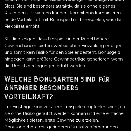
Slots. Sie sind besonders attraktiv, da sie ohne eigenes
Risiko genutzt werden können. Kombibonis kombinieren
beide Vorteile, oft mit Bonusgeld und Freispielen, was die
Flexibilität erhöht.
Studien zeigen, dass Freispiele in der Regel höhere
Gewinnchancen bieten, weil sie ohne Einzahlung erfolgen
und somit kein Risiko für den Spieler besteht. Bonusgeld
hingegen kann größere Gewinnbeträge generieren, wenn
die Umsatzbedingungen erfüllt werden.
Welche Bonusarten sind für
Anfänger besonders
vorteilhaft?
Für Einsteiger sind vor allem Freispiele empfehlenswert, da
sie ohne Risiko genutzt werden können und eine einfache
Möglichkeit bieten, erste Gewinne zu erzielen.
Bonusangebote mit geringeren Umsatzanforderungen