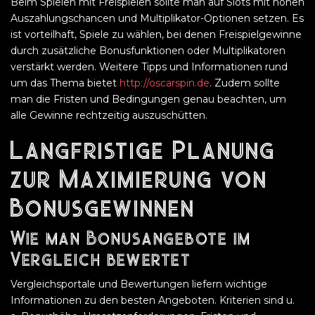
Beim Spielen mit Freispielen sollte man auf Slots mit hohen
Auszahlungschancen und Multiplikator-Optionen setzen. Es
ist vorteilhaft, Spiele zu wählen, bei denen Freispielgewinne
durch zusätzliche Bonusfunktionen oder Multiplikatoren
verstärkt werden. Weitere Tipps und Informationen rund
um das Thema bietet
http://oscarspin.de
. Zudem sollte
man die Fristen und Bedingungen genau beachten, um
alle Gewinne rechtzeitig auszuschütten.
Langfristige Planung
zur Maximierung von
Bonusgewinnen
Wie man Bonusangebote im
Vergleich bewertet
Vergleichsportale und Bewertungen liefern wichtige
Informationen zu den besten Angeboten. Kriterien sind u.