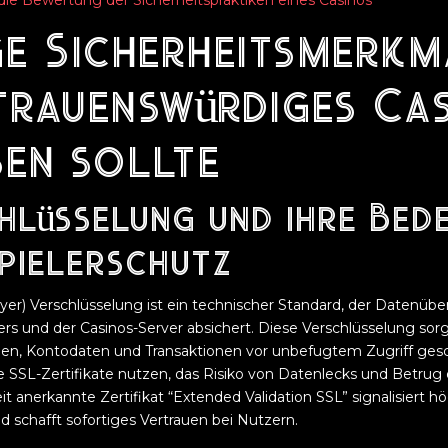
r die Bewertung der Sicherheitspraktiken eines Casinos
e Sicherheitsmerkma
rtrauenswürdiges Ca
sen sollte
chlüsselung und ihre Bed
Spielerschutz
yer) Verschlüsselung ist ein technischer Standard, der Datenüb
 und der Casinos-Server absichert. Diese Verschlüsselung sorgt
nen, Kontodaten und Transaktionen vor unbefugtem Zugriff gesc
ie SSL-Zertifikate nutzen, das Risiko von Datenlecks und Betrug 
it anerkannte Zertifikat “Extended Validation SSL” signalisiert h
d schafft sofortiges Vertrauen bei Nutzern.