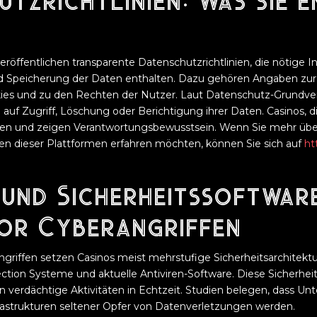
utzrichtlinien: Was sie 
röffentlichen transparente Datenschutzrichtlinien, die nötige I
 Speicherung der Daten enthalten. Dazu gehören Angaben zur 
es und zu den Rechten der Nutzer. Laut Datenschutz-Grundv
uf Zugriff, Löschung oder Berichtigung ihrer Daten. Casinos, die
uen und zeigen Verantwortungsbewusstsein. Wenn Sie mehr über
dieser Plattformen erfahren möchten, können Sie sich auf
ht
- und Sicherheitssoftwar
or Cyberangriffen
griffen setzen Casinos meist mehrstufige Sicherheitsarchitektu
etection Systeme und aktuelle Antiviren-Software. Diese Sicher
n verdächtige Aktivitäten in Echtzeit. Studien belegen, dass U
frastrukturen seltener Opfer von Datenverletzungen werden.