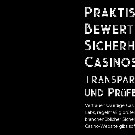
Praktis
Bewert
Sicherh
Casino
Transpar
und Prüf
Vertrauenswürdige Casin
Labs, regelmäßig prüfen
branchenüblicher Sicher
Casino-Website gibt sofo