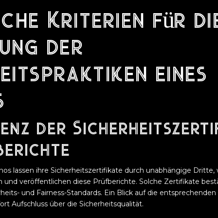
che Kriterien für di
ung der
eitspraktiken eines
s
enz der Sicherheitszerti
berichte
os lassen ihre Sicherheitszertifikate durch unabhängige Dritte
 und veröffentlichen diese Prüfberichte. Solche Zertifikate best
heits- und Fairness-Standards. Ein Blick auf die entsprechende
rt Aufschluss über die Sicherheitsqualität.