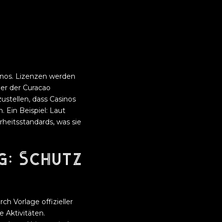
sinos. Lizenzen werden
er der Curacao
ustellen, dass Casinos
 Ein Beispiel: Laut
heitsstandards, was sie
g: Schutz
ch Vorlage offizieller
 Aktivitäten.