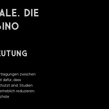
le, die
sino
eutung
ertragungen zwischen
 dafür, dass
hützt sind. Studien
erheblich reduzieren.
öchste