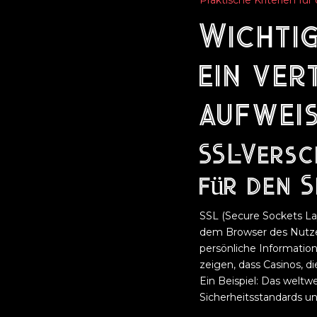
Praktische Kriterien fü
Wichtig
ein ve
aufwei
SSL-Vers
für den 
SSL (Secure Sockets La
dem Browser des Nutzers
persönliche Informatio
zeigen, dass Casinos, d
Ein Beispiel: Das weltwe
Sicherheitsstandards un