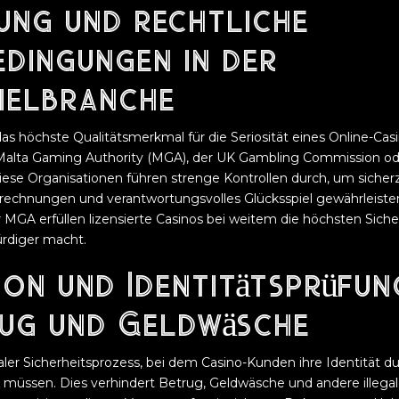
rung und rechtliche
dingungen in der
ielbranche
 das höchste Qualitätsmerkmal für die Seriosität eines Online-Ca
Malta Gaming Authority (MGA), der UK Gambling Commission od
ese Organisationen führen strenge Kontrollen durch, um sicherz
Abrechnungen und verantwortungsvolles Glücksspiel gewährleisten.
MGA erfüllen lizensierte Casinos bei weitem die höchsten Sicher
ürdiger macht.
tion und Identitätsprüfun
ug und Geldwäsche
traler Sicherheitsprozess, bei dem Casino-Kunden ihre Identität dur
üssen. Dies verhindert Betrug, Geldwäsche und andere illegale