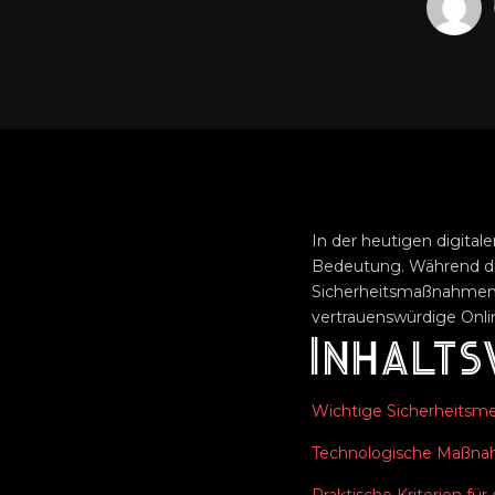
In der heutigen digitale
Bedeutung. Während die 
Sicherheitsmaßnahmen u
vertrauenswürdige Onli
Inhalts
Wichtige Sicherheitsme
Technologische Maßna