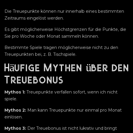
Die Treuepunkte können nur innerhalb eines bestimmten
Zeitraums eingelöst werden.
Es gibt möglicherweise Höchstgrenzen für die Punkte, die
Sie pro Woche oder Monat sammeln können.
Bestimmte Spiele tragen möglicherweise nicht zu den
Treuepunkten bei, z. B. Tischspiele.
Häufige Mythen über den
Treuebonus
Mythos 1:
Treuepunkte verfallen sofort, wenn ich nicht
spiele.
Mythos 2:
Man kann Treuepunkte nur einmal pro Monat
einlösen.
Mythos 3:
Der Treuebonus ist nicht lukrativ und bringt