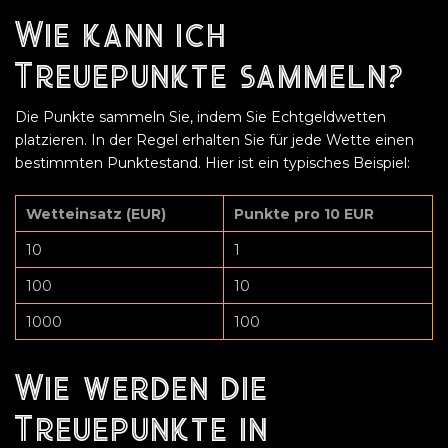
Wie kann ich
Treuepunkte sammeln?
Die Punkte sammeln Sie, indem Sie Echtgeldwetten
platzieren. In der Regel erhalten Sie für jede Wette einen
bestimmten Punktestand. Hier ist ein typisches Beispiel:
Wetteinsatz (EUR)
Punkte pro 10 EUR
10
1
100
10
1000
100
Wie werden die
Treuepunkte in