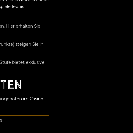
pielerlebnis
en. Hier erhalten Sie
nkte) steigen Sie in
Stufe bietet exklusive
kten
 Angeboten im Casino
UR