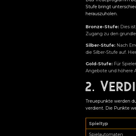
Stufe bringt unterschied
herauszuholen.
Bronze-Stufe:
Dies ist
Zugang zu den grundl
Silber-Stufe:
Nach Erre
die Silber-Stufe auf. Hie
Gold-Stufe:
Für Spiele
Angebote und höhere A
2. Verd
Treuepunkte werden dur
verdient. Die Punkte 
Spieltyp
Spielautomaten