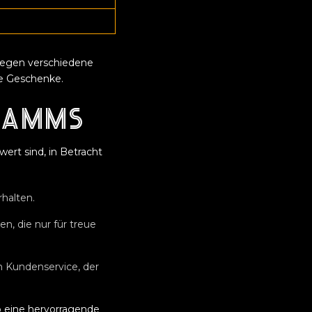
gegen verschiedene
ve Geschenke.
ramms
ert sind, in Betracht
rhalten.
n, die nur für treue
n Kundenservice, der
 eine hervorragende