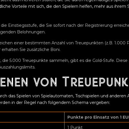
liche Vorteile mit sich, die den Spielern helfen, mehr aus ihrem S
 die Einstiegsstufe, die Sie sofort nach der Registrierung erreich
egenden Belohnungen.
ichen einer bestimmten Anzahl von Treuepunkten (z.B. 1.000 Pu
r erhalten Sie zusätzliche Boni.
r, die 5.000 Treuepunkte sammeln, gibt es die Gold-Stufe. Diese 
uszahlungslimits.
ienen von Treuepun
ch das Spielen von Spielautomaten, Tischspielen und anderen
werden in der Regel nach folgendem Schema vergeben:
Punkte pro Einsatz von 1 E
1 Punkt