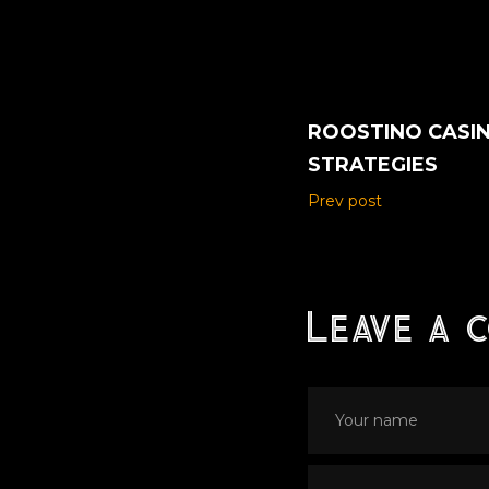
ROOSTINO CASI
STRATEGIES
Prev post
Leave a 