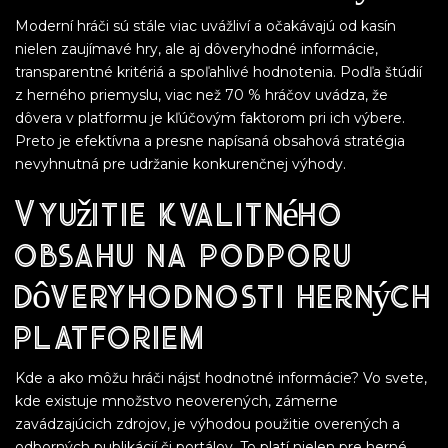
Moderní hráči sú stále viac uvážliví a očakávajú od kasín
nielen zaujímavé hry, ale aj dôveryhodné informácie,
transparentné kritériá a spoľahlivé hodnotenia. Podľa štúdií
z herného priemyslu, viac než 70 % hráčov uvádza, že
dôvera v platformu je kľúčovým faktorom pri ich výbere.
Preto je efektívna a presne napísaná obsahová stratégia
nevyhnutná pre udržanie konkurenčnej výhody.
Využitie kvalitného
obsahu na podporu
dôveryhodnosti herných
platforiem
Kde a ako môžu hráči nájsť hodnotné informácie? Vo svete,
kde existuje množstvo neoverených, zámerne
zavádzajúcich zdrojov, je výhodou použitie overených a
odborných publikácií či portálov. To platí nielen pre herné