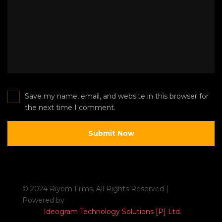
Save my name, email, and website in this browser for
the next time I comment.
© 2024 Riyom Films. All Rights Reserved |
Powered by
Ideogram Technology Solutions [P] Ltd.