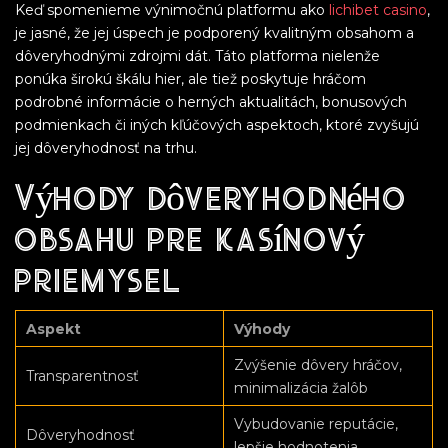
Keď spomenieme výnimočnú platformu ako
lichibet casino
,
je jasné, že jej úspech je podporený kvalitným obsahom a
dôveryhodnými zdrojmi dát. Táto platforma nielenže
ponúka širokú škálu hier, ale tiež poskytuje hráčom
podrobné informácie o herných aktualitách, bonusových
podmienkach či iných kľúčových aspektoch, ktoré zvyšujú
jej dôveryhodnosť na trhu.
Výhody dôveryhodného
obsahu pre kasínový
priemysel
Aspekt
Výhody
Zvýšenie dôvery hráčov,
Transparentnosť
minimalizácia žalôb
Vybudovanie reputácie,
Dôveryhodnosť
lepšie hodnotenia