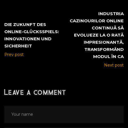
INDUSTRIA
CAZINOURILOR ONLINE
DIE ZUKUNFT DES
CONTINUĂ SĂ
ONLINE-GLÜCKSSPIELS:
EVOLUEZE LA O RATĂ
INNOVATIONEN UND
IMPRESIONANTĂ,
SICHERHEIT
TRANSFORMÂND
Prev post
MODUL ÎN CA
Next post
Leave a comment