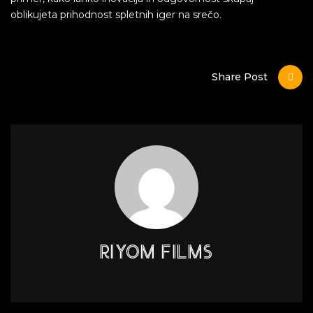
oblikujeta prihodnost spletnih iger na srečo.
Share Post
RIYOM FILMS