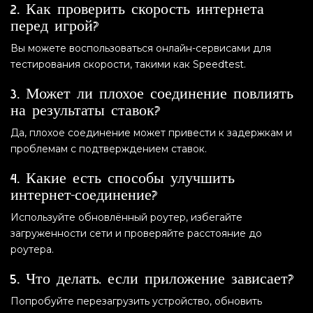
2. Как проверить скорость интернета
перед игрой?
Вы можете воспользоваться онлайн-сервисами для
тестирования скорости, такими как Speedtest.
3. Может ли плохое соединение повлиять
на результаты ставок?
Да, плохое соединение может привести к задержкам и
проблемам с подтверждением ставок.
4. Какие есть способы улучшить
интернет-соединение?
Используйте обновлённый роутер, избегайте
загруженности сети и проверяйте расстояние до
роутера.
5. Что делать, если приложение зависает?
Попробуйте перезагрузить устройство, обновить