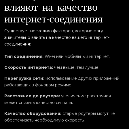
влияют на качество
интернет-соединения
Существует несколько факторов, которые могут
значительно влиять на качество вашего интернет-
соединения:
Тип соединения:
Wi-Fi или мобильный интернет.
Скорость интернета:
чем выше, тем лучше.
Перегрузка сети:
использование других приложений,
работающих в фоновом режиме.
Расстояние до роутера:
увеличение расстояния
может снизить качество сигнала.
Качество оборудования:
старые роутеры могут не
обеспечивать необходимую скорость.