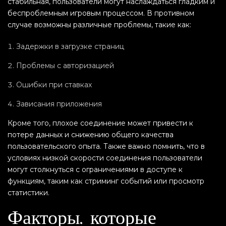
стабильная, пользователи могут наслаждаться гладким и
беспроблемным игровым процессом. В противном
случае возможны различные проблемы, такие как:
Задержки в загрузке страниц
Проблемы с авторизацией
Ошибки при ставках
Зависания приложения
Кроме того, плохое соединение может привести к
потере данных и снижению общего качества
пользовательского опыта. Также важно помнить, что в
условиях низкой скорости соединения пользователи
могут столкнуться с ограничениями в доступе к
функциям, таким как стриминг событий или просмотр
статистики.
Факторы, которые