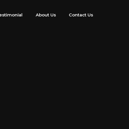
estimonial
About Us
Contact Us