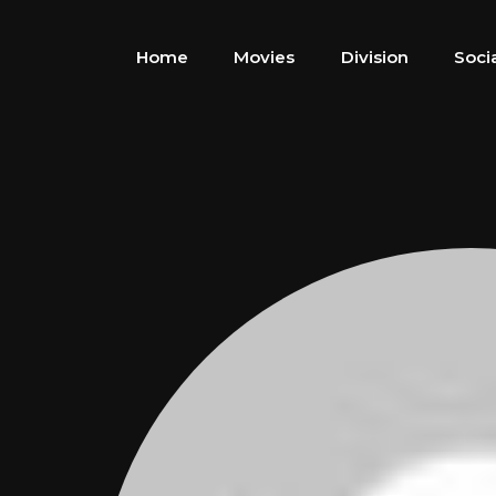
Home
Movies
Division
Soci