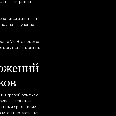
нсы на выигрыш и
роводятся акции для
ансы на получение
стве Vk. Это поможет
я могут стать мощным
ожений
ков
ть игровой опыт как
 привлекательными
льными средствами.
ачительных вложений.