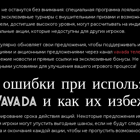
 не останутся без внимания: специальная программа лояльно
 эксклюзивные турниры с внушительными призами и возможн
тели, достигшие высокого уровня, могут рассчитывать на ин
льные акции, которые недоступны для других игроков.
егулярно обновляет свои предложения, чтобы поддерживать 
циями и акционными предложениями через канал
vavada тел
ежие новости и прямые ссылки на эксклюзивные бонусы. Не
дными условиями для улучшения вашего игрового процесса!
 ошибки при исполь
avada и как их избе
рирование срока действия акций. Некоторые предложения 
 игроки могут упустить выгодные шансы, если не будут след
а и окончания каждой акции, чтобы не пропустить возможнос