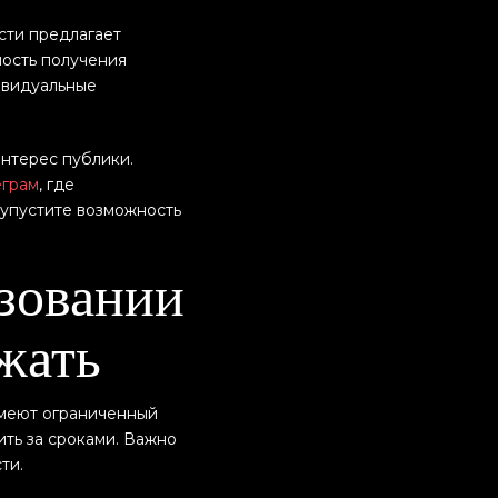
сти предлагает
ость получения
дивидуальные
интерес публики.
еграм
, где
 упустите возможность
зовании
жать
имеют ограниченный
ить за сроками. Важно
ти.