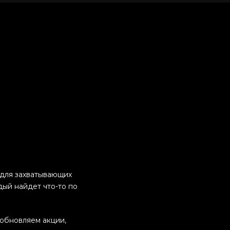
для захватывающих
ый найдет что-то по
обновляем акции,