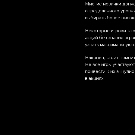
Многие новички допус
определенного уровня
выбирать более высок
Некоторые игроки так
акций без знания огр
узнать максимальную 
Наконец, стоит помнит
Не все игры участвуют
привести к их аннулир
в акциях.