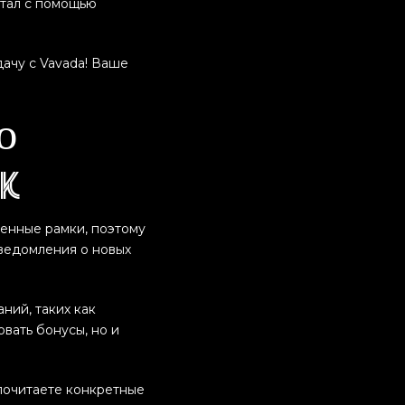
итал с помощью
дачу с Vavada! Ваше
ю
k
менные рамки, поэтому
уведомления о новых
ний, таких как
вать бонусы, но и
дпочитаете конкретные