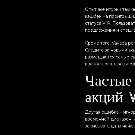
Опытные игроки также
кэшбэк на проигрыши,
статуса VIP. Пользова
предложения и специа
Кроме того, Vavada р
Следите за новыми ак
размещаются самые св
воспользоваться выго
Частые
акций V
Другая ошибка – игно
временной диапазон, и
записывать даты начал