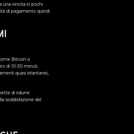
a una vincita in pochi
lità di pagamento quindi
mi
 come Bitcoin o
ro di 10-30 minuti.
amenti quasi istantanei,
ette di ridurre
lla soddisfazione del