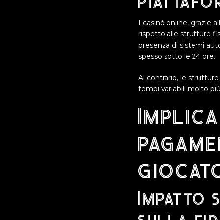
piattafor
I casinò online, grazie
rispetto alle strutture 
presenza di sistemi aut
spesso sotto le 24 ore.
Al contrario, le struttur
tempi variabili molto più
Implica
pagame
giocato
Impatto 