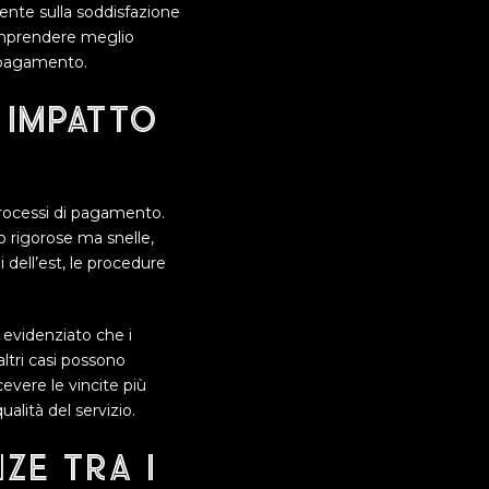
mente sulla soddisfazione
comprendere meglio
i pagamento.
 impatto
processi di pagamento.
o rigorose ma snelle,
i dell’est, le procedure
evidenziato che i
altri casi possono
cevere le vincite più
ualità del servizio.
ze tra i