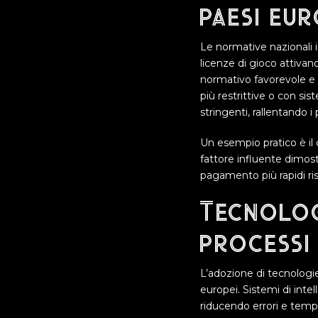
paesi eur
Le normative nazionali
licenze di gioco attivan
normativo favorevole e ad
più restrittive o con si
stringenti, rallentando i
Un esempio pratico è il c
fattore influente dimos
pagamento più rapidi risp
Tecnolog
processi
L’adozione di tecnologi
europei. Sistemi di inte
riducendo errori e tempi