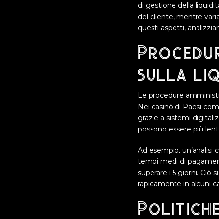
di gestione della liquidi
del cliente, mentre var
questi aspetti, analizzi
Procedur
sulla liq
Le procedure amministra
Nei casinò di Paesi come
grazie a sistemi digitali
possono essere più lent
Ad esempio, un’analisi 
tempi medi di pagamento 
superare i 5 giorni. Ciò 
rapidamente in alcuni cas
Politiche