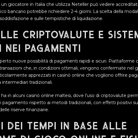
un giocatore in Italia che utilizza Neteller può vedere accreditat
ico bancario potrebbe richiedere 2-4 giorni. La scelta della moda
soddisfazione e sulle tempistiche di liquidazione.
lle criptovalute e siste
i nei pagamenti
perto nuove possibilità di pagamenti rapidi e sicuri. Piattaforme
nsazioni che, in condizioni ottimali, vengono confermate nel gi
ticolarmente apprezzati in casinò online che vogliono offrire pag
intermediari tradizionali.
a in alcuni casinò online maltesi, dove l’uso di criptovalute perm
pagamento rispetto ai metodi tradizionali, con effetti positivi su
elle riserve finanziarie.
i dei tempi in base alle