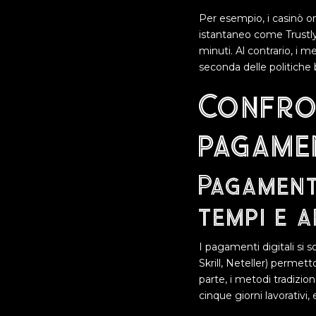
Per esempio, i casinò o
istantaneo come Trustly
minuti. Al contrario, i m
seconda delle politiche 
Confro
pagame
Pagamenti
tempi e a
I pagamenti digitali si 
Skrill, Neteller) permet
parte, i metodi tradizion
cinque giorni lavorativi, 