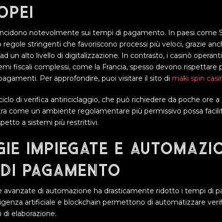
opei
 incidono notevolmente sui tempi di pagamento. In paesi come S
o regole stringenti che favoriscono processi più veloci, grazie an
 un alto livello di digitalizzazione. In contrasto, i casinò operan
stemi fiscali complessi, come la Francia, spesso devono rispettar
 pagamenti. Per approfondire, puoi visitare il sito di
maki spin casi
iclo di verifica antiriciclaggio, che può richiedere da poche ore a 
tra come un ambiente regolamentare più permissivo possa facili
etto a sistemi più restrittivi.
ie impiegate e automazio
 di pagamento
e avanzate di automazione ha drasticamente ridotto i tempi di 
lligenza artificiale e blockchain permettono di automatizzare verif
 di elaborazione.