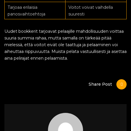
Tarjoaa erilaisia
Voitot voivat vaihdella
panosvaihtoehtoja
suuresti
Uudet bookkerit tarjoavat pelaajille mahdollisuuden voittaa
suuria summia rahaa, mutta samalla on tärkeää pitää
mielessä, että voitot eivät ole taattuja ja pelaaminen voi
aiheuttaa riippuvuutta. Muista pelata vastuullisesti ja asettaa
aina pelirajat ennen pelaamista.
Share Post