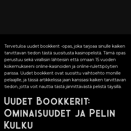
Tervetuloa uudet bookkerit -opas, joka tarjoaa sinulle kaiken
tarvittavan tiedon tästä suositusta kasinopelistä. Tämä opas
perustuu sekä virallisiin lähteisiin että omaan 15 vuoden
kokemukseeni online-kasinoiden ja online-rulettipöytien
parissa. Uudet bookkerit ovat suosittu vaihtoehto monille
pelaajille, ja tässä artikkelissa jaan kanssasi kaiken
tarvittavan
tiedon, jotta voit nauttia tästä jännittävästä pelistä täysillä.
Uudet Bookkerit:
Ominaisuudet ja Pelin
Kulku