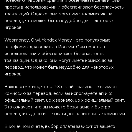
позволяют игрокам хранить и обменивать деньги. Они
просты в использовании и обеспечивают безопасность
транзакций. Однако, они могут иметь комиссию за
перевод, что может быть неудобно для некоторых
игроков.
Webmoney, Qiwi, Yandex.Money – это популярные
платформы для оплаты в России. Они просты в
использовании и обеспечивают безопасность
транзакций. Однако, они могут иметь комиссию за
перевод, что может быть неудобно для некоторых
игроков.
Важно отметить, что UP-X онлайн-казино не взимает
комиссию за перевод, если вы используете ап икс
официальный сайт, up x зеркало, up x официальный сайт.
Это означает, что вы можете безопасно и быстро
переводить деньги, не платя дополнительные комиссии.
В конечном счете, выбор оплаты зависит от вашего