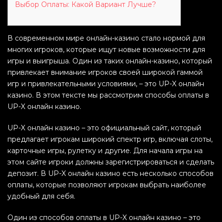
Выбор Оплаты: Какой Вариант Лучше?
В современном мире онлайн-казино стало нормой для
многих игроков, которые ищут новые возможности для
игры и выигрыша. Один из таких онлайн-казино, который
привлекает внимание игроков своей широкой гаммой
игр и привлекательными условиями, – это UP-X онлайн
казино. В этом тексте мы рассмотрим способы оплаты в
UP-X онлайн казино.
UP-X онлайн казино – это официальный сайт, который
предлагает игрокам широкий спектр игр, включая слоты,
карточные игры, рулетку и другие. Для начала игры на
этом сайте игроки должны зарегистрироваться и сделать
депозит. В UP-X онлайн казино есть несколько способов
оплаты, которые позволяют игрокам выбрать наиболее
удобный для себя.
Один из способов оплаты в UP-X онлайн казино – это