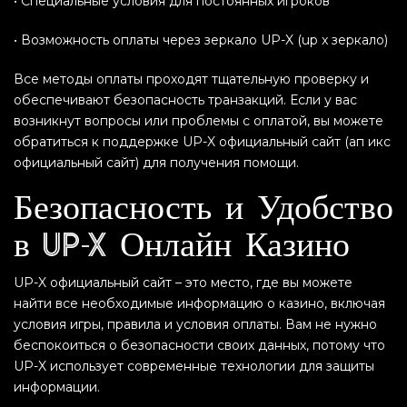
• Специальные условия для постоянных игроков
• Возможность оплаты через зеркало UP-X (up x зеркало)
Все методы оплаты проходят тщательную проверку и
обеспечивают безопасность транзакций. Если у вас
возникнут вопросы или проблемы с оплатой, вы можете
обратиться к поддержке UP-X официальный сайт (ап икс
официальный сайт) для получения помощи.
Безопасность и Удобство
в UP-X Онлайн Казино
UP-X официальный сайт – это место, где вы можете
найти все необходимые информацию о казино, включая
условия игры, правила и условия оплаты. Вам не нужно
беспокоиться о безопасности своих данных, потому что
UP-X использует современные технологии для защиты
информации.