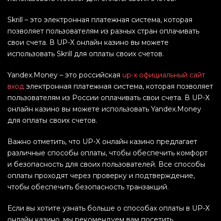
Skrill – это электронная платежная система, которая
позволяет пользователям из разных стран оплачивать
свои счета. В UP-X онлайн казино вы можете
использовать Skrill для оплаты своих счетов.
Yandex.Money – это российская
up-x официальный сайт
вход
электронная платежная система, которая позволяет
пользователям из России оплачивать свои счета. В UP-X
онлайн казино вы можете использовать Yandex.Money
для оплаты своих счетов.
Важно отметить, что UP-X онлайн казино предлагает
различные способы оплаты, чтобы обеспечить комфорт
и безопасность для своих пользователей. Все способы
оплаты проходят через проверку и подтверждение,
чтобы обеспечить безопасность транзакций.
Если вы хотите узнать больше о способах оплаты в UP-X
онлайн казино, мы рекомендуем вам посетить