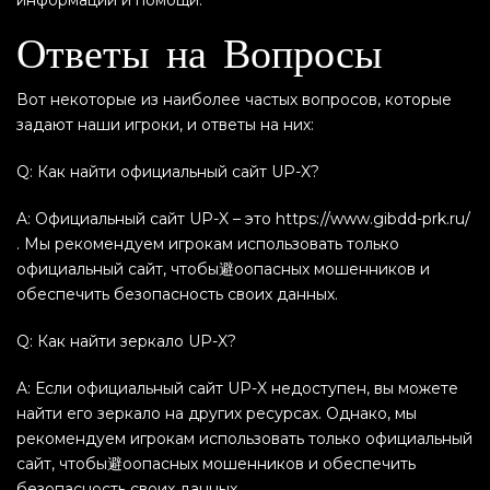
информации и помощи.
Ответы на Вопросы
Вот некоторые из наиболее частых вопросов, которые
задают наши игроки, и ответы на них:
Q: Как найти официальный сайт UP-X?
A: Официальный сайт UP-X – это https://www.gibdd-prk.ru/
. Мы рекомендуем игрокам использовать только
официальный сайт, чтобы避оопасных мошенников и
обеспечить безопасность своих данных.
Q: Как найти зеркало UP-X?
A: Если официальный сайт UP-X недоступен, вы можете
найти его зеркало на других ресурсах. Однако, мы
рекомендуем игрокам использовать только официальный
сайт, чтобы避оопасных мошенников и обеспечить
безопасность своих данных.