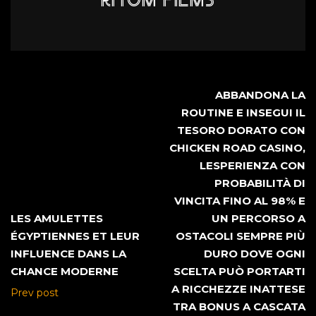
RIYOM FILMS
ABBANDONA LA
ROUTINE E INSEGUI IL
TESORO DORATO CON
CHICKEN ROAD CASINO,
LESPERIENZA CON
PROBABILITÀ DI
VINCITA FINO AL 98% E
LES AMULETTES
UN PERCORSO A
ÉGYPTIENNES ET LEUR
OSTACOLI SEMPRE PIÙ
INFLUENCE DANS LA
DURO DOVE OGNI
CHANCE MODERNE
SCELTA PUÒ PORTARTI
A RICCHEZZE INATTESE
Prev post
TRA BONUS A CASCATA