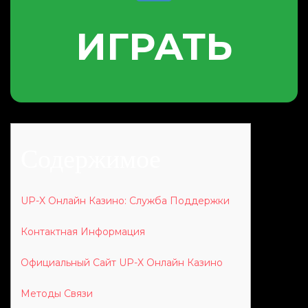
ИГРАТЬ
Содержимое
UP-X Онлайн Казино: Служба Поддержки
Контактная Информация
Официальный Сайт UP-X Онлайн Казино
Методы Связи