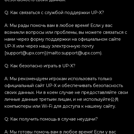
Q: Как связаться с службой поддержки UP-X?
A: Мы рады помочь вам в любое время! Если у вас
возникли вопросы или проблемы, вы можете связаться с
нами через форму поддержки на официальном сайте
UP-X или через нашу электронную почту
[support@upx.com](mailto:support@upx.com).
Q: Как безопасно играть в UP-X?
A: Мы рекомендуем игрокам использовать только
официальный сайт UP-X и обеспечивать безопасность
своих данных. Ни в коем случае не предоставляйте свои
личные данные третьим лицам, и не используйте公共
компьютеры или Wi-Fi для доступа к нашему сайту.
Q: Как получить помощь в случае неудачи?
A: Мы готовы помочь вам в любое время! Если у вас