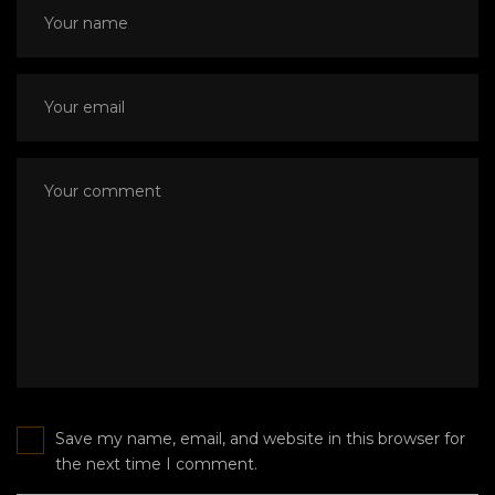
Save my name, email, and website in this browser for
the next time I comment.