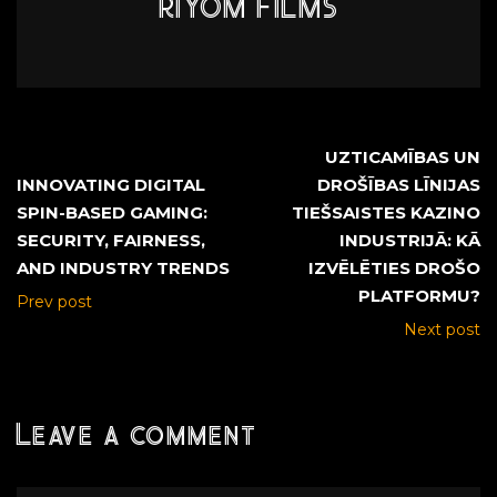
RIYOM FILMS
UZTICAMĪBAS UN
INNOVATING DIGITAL
DROŠĪBAS LĪNIJAS
SPIN-BASED GAMING:
TIEŠSAISTES KAZINO
SECURITY, FAIRNESS,
INDUSTRIJĀ: KĀ
AND INDUSTRY TRENDS
IZVĒLĒTIES DROŠO
PLATFORMU?
Prev post
Next post
Leave a comment