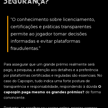
Segurança?
“O conhecimento sobre licenciamento,
certificações e práticas transparentes
permite ao jogador tomar decisões
informadas e evitar plataformas
fraudulentas.”
Para assegurar que um grande prémio realmente será
pago, a pesquisa, a atenção aos detalhes e a preferência
por plataformas certificadas e reguladas são essenciais. No
caso do Capospin, tudo indica uma forte postura de
transparência e responsabilidade, respondendo à dúvida
O
capospin paga mesmo os grandes prémios?
de forma
convincente.