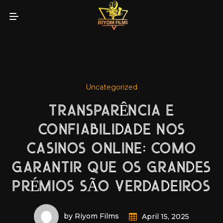
Uncategorized
TRANSPARÊNCIA E
CONFIABILIDADE NOS
CASINOS ONLINE: COMO
GARANTIR QUE OS GRANDES
PRÉMIOS SÃO VERDADEIROS
by Riyom Films
April 15, 2025