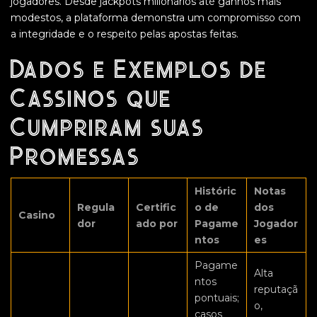
jogadores. Desde jackpots milionários até ganhos mais
modestos, a plataforma demonstra um compromisso com
a integridade e o respeito pelas apostas feitas.
Dados e Exemplos de
Cassinos que
Cumpriram suas
Promessas
Históric
Notas
Regula
Certific
o de
dos
Casino
dor
ado por
Pagame
Jogador
ntos
es
Pagame
Alta
ntos
reputaçã
pontuais;
o,
casos