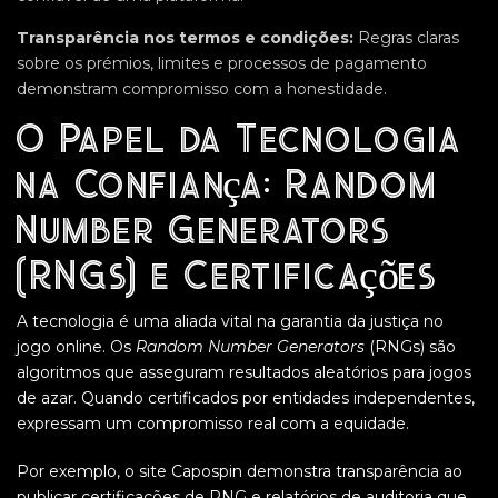
Transparência nos termos e condições:
Regras claras
sobre os prémios, limites e processos de pagamento
demonstram compromisso com a honestidade.
O Papel da Tecnologia
na Confiança: Random
Number Generators
(RNGs) e Certificações
A tecnologia é uma aliada vital na garantia da justiça no
jogo online. Os
Random Number Generators
(RNGs) são
algoritmos que asseguram resultados aleatórios para jogos
de azar. Quando certificados por entidades independentes,
expressam um compromisso real com a equidade.
Por exemplo, o site Capospin demonstra transparência ao
publicar certificações de RNG e relatórios de auditoria que