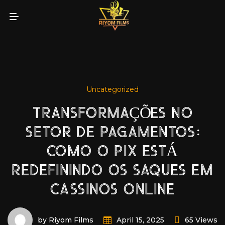
Uncategorized
TRANSFORMAÇÕES NO
SETOR DE PAGAMENTOS:
COMO O PIX ESTÁ
REDEFININDO OS SAQUES EM
CASSINOS ONLINE
by Riyom Films
65 Views
April 15, 2025