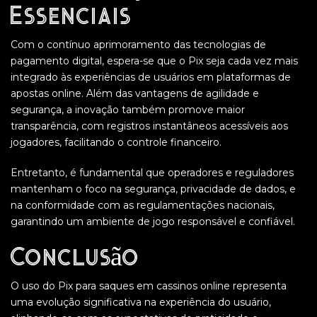
Essenciais
Com o contínuo aprimoramento das tecnologias de
pagamento digital, espera-se que o Pix seja cada vez mais
integrado às experiências de usuários em plataformas de
apostas online. Além das vantagens de agilidade e
segurança, a inovação também promove maior
transparência, com registros instantâneos acessíveis aos
jogadores, facilitando o controle financeiro.
Entretanto, é fundamental que operadores e reguladores
mantenham o foco na segurança, privacidade de dados, e
na conformidade com as regulamentações nacionais,
garantindo um ambiente de jogo responsável e confiável.
Conclusão
O uso do Pix para saques em cassinos online representa
uma evolução significativa na experiência do usuário,