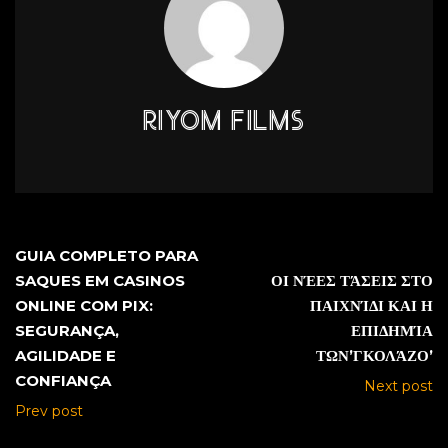
RIYOM FILMS
GUIA COMPLETO PARA
SAQUES EM CASINOS
ΟΙ ΝΈΕΣ ΤΆΣΕΙΣ ΣΤΟ
ONLINE COM PIX:
ΠΑΙΧΝΊΔΙ ΚΑΙ Η
SEGURANÇA,
ΕΠΙΔΗΜΊΑ
AGILIDADE E
ΤΩΝ’ΓΚΟΛΆΖΟ’
CONFIANÇA
Next post
Prev post