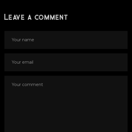
Leave a comment