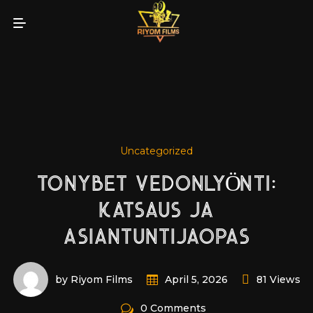
Uncategorized
TONYBET VEDONLYÖNTI:
KATSAUS JA
ASIANTUNTIJAOPAS
by Riyom Films
81 Views
April 5, 2026
0 Comments