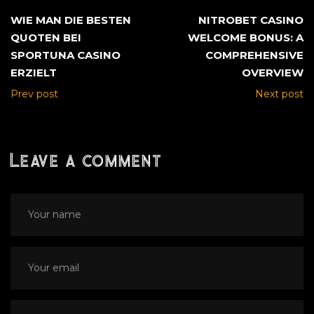
WIE MAN DIE BESTEN
NITROBET CASINO
QUOTEN BEI
WELCOME BONUS: A
SPORTUNA CASINO
COMPREHENSIVE
ERZIELT
OVERVIEW
Prev post
Next post
Leave a comment