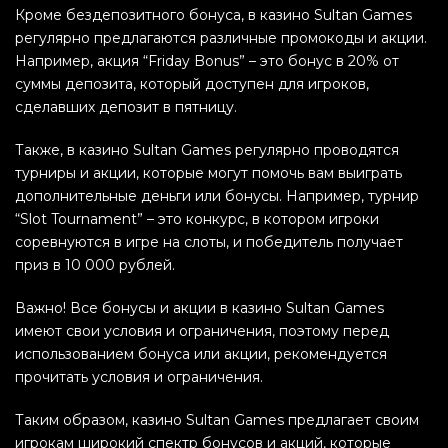
Кроме бездепозитного бонуса, в казино Sultan Games
регулярно предлагаются различные промокоды и акции.
Например, акция “Friday Bonus” – это бонус в 20% от
суммы депозита, который доступен для игроков,
сделавших депозит в пятницу.
Также, в казино Sultan Games регулярно проводятся
турниры и акции, которые могут помочь вам выиграть
дополнительные деньги или бонусы. Например, турнир
“Slot Tournament” – это конкурс, в котором игроки
соревнуются в игре на слоты, и победитель получает
приз в 10 000 рублей.
Важно! Все бонусы и акции в казино Sultan Games
имеют свои условия и ограничения, поэтому перед
использованием бонуса или акции, рекомендуется
прочитать условия и ограничения.
Таким образом, казино Sultan Games предлагает своим
игрокам широкий спектр бонусов и акций, которые