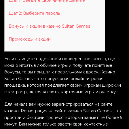
Шаг 1: Введите свои личные данные
Шаг 2: Выберите пароль
Бонусы и акции в казино Sultan Games
Промокоды и акции
Если вы ищете надежное и проверенное казино, где
можно играть в любимые игры и получать приятные
бонусы, то вы пришли к правильному адресу. Казино
Sultan Games – это популярная онлайн-игровая
площадка, которая предлагает своим игрокам широкий
спектр игр, включая слоты, карточные игры и рулетку.
Для начала вам нужно зарегистрироваться на сайте
казино. Регистрация на сайте казино Sultan Games – это
простой и быстрый процесс, который займет не более 5
минут. Вам нужно только ввести свои контактные