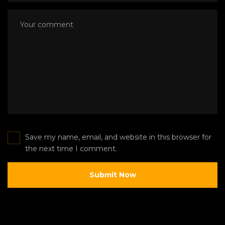
Save my name, email, and website in this browser for
the next time I comment.