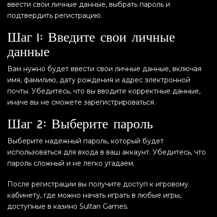
ввести свои личные данные, выбрать пароль и
подтвердить регистрацию.
Шаг 1: Введите свои личные
данные
Вам нужно будет ввести свои личные данные, включая
имя, фамилию, дату рождения и адрес электронной
почты. Убедитесь, что вы вводите корректные данные,
иначе вы не сможете зарегистрироваться.
Шаг 2: Выберите пароль
Выберите надежный пароль, который будет
использоваться для входа в ваш аккаунт. Убедитесь, что
пароль сложный и не легко угадаем.
После регистрации вы получите доступ к игровому
кабинету, где можно начать играть в любые игры,
доступные в казино Sultan Games.