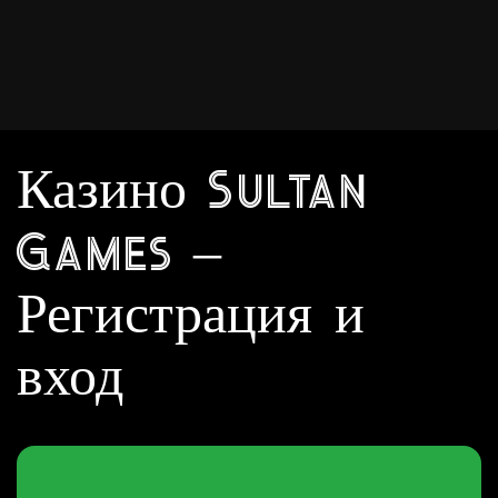
Казино Sultan
Games –
Регистрация и
вход