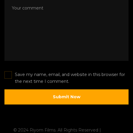
Save my name, email, and website in this browser for
the next time I comment.
© 2024 Riyom Films. All Rights Reserved |