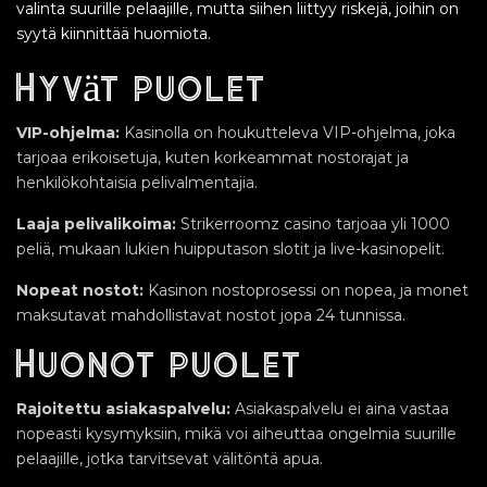
valinta suurille pelaajille, mutta siihen liittyy riskejä, joihin on
syytä kiinnittää huomiota.
Hyvät puolet
VIP-ohjelma:
Kasinolla on houkutteleva VIP-ohjelma, joka
tarjoaa erikoisetuja, kuten korkeammat nostorajat ja
henkilökohtaisia pelivalmentajia.
Laaja pelivalikoima:
Strikerroomz casino tarjoaa yli 1000
peliä, mukaan lukien huipputason slotit ja live-kasinopelit.
Nopeat nostot:
Kasinon nostoprosessi on nopea, ja monet
maksutavat mahdollistavat nostot jopa 24 tunnissa.
Huonot puolet
Rajoitettu asiakaspalvelu:
Asiakaspalvelu ei aina vastaa
nopeasti kysymyksiin, mikä voi aiheuttaa ongelmia suurille
pelaajille, jotka tarvitsevat välitöntä apua.