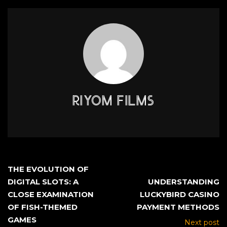
RIYOM FILMS
THE EVOLUTION OF
DIGITAL SLOTS: A
UNDERSTANDING
CLOSE EXAMINATION
LUCKYBIRD CASINO
OF FISH-THEMED
PAYMENT METHODS
GAMES
Next post