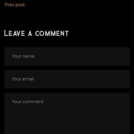
Prev post
Leave a comment