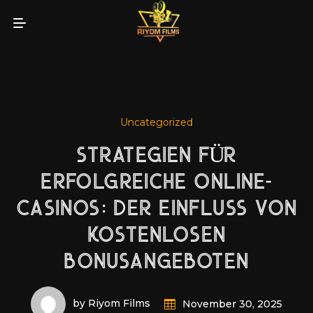
Uncategorized
STRATEGIEN FÜR
ERFOLGREICHE ONLINE-
CASINOS: DER EINFLUSS VON
KOSTENLOSEN
BONUSANGEBOTEN
by Riyom Films
November 30, 2025