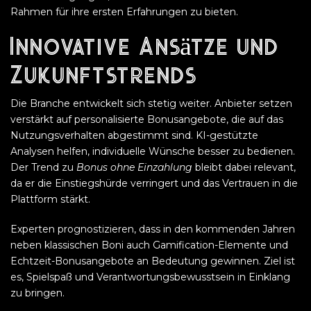
Rahmen für ihre ersten Erfahrungen zu bieten.
Innovative Ansätze und
Zukunftstrends
Die Branche entwickelt sich stetig weiter. Anbieter setzen
verstärkt auf personalisierte Bonusangebote, die auf das
Nutzungsverhalten abgestimmt sind. KI-gestützte
Analysen helfen, individuelle Wünsche besser zu bedienen.
Der Trend zu
Bonus ohne Einzahlung
bleibt dabei relevant,
da er die Einstiegshürde verringert und das Vertrauen in die
Plattform stärkt.
Experten prognostizieren, dass in den kommenden Jahren
neben klassischen Boni auch Gamification-Elemente und
Echtzeit-Bonusangebote an Bedeutung gewinnen. Ziel ist
es, Spielspaß und Verantwortungsbewusstsein in Einklang
zu bringen.