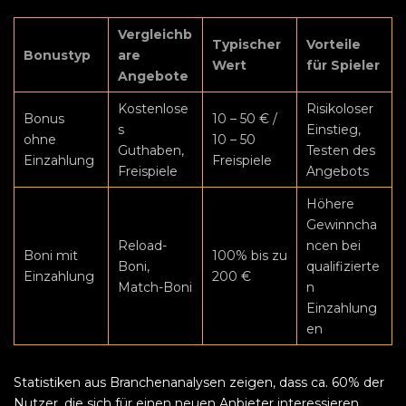
Vergleichb
Typischer
Vorteile
Bonustyp
are
Wert
für Spieler
Angebote
Kostenlose
Risikoloser
Bonus
10 – 50 € /
s
Einstieg,
ohne
10 – 50
Guthaben,
Testen des
Einzahlung
Freispiele
Freispiele
Angebots
Höhere
Gewinncha
Reload-
ncen bei
Boni mit
100% bis zu
Boni,
qualifizierte
Einzahlung
200 €
Match-Boni
n
Einzahlung
en
Statistiken aus Branchenanalysen zeigen, dass ca. 60% der
Nutzer, die sich für einen neuen Anbieter interessieren,