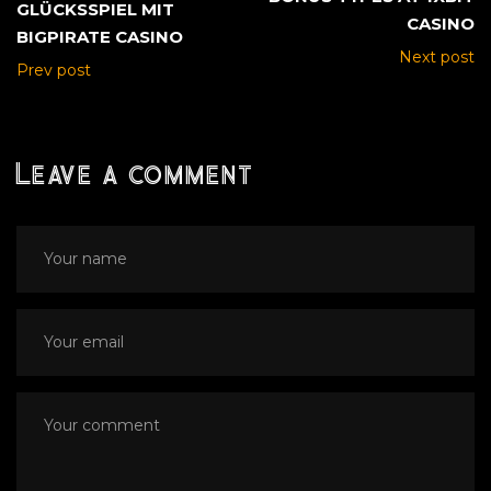
GLÜCKSSPIEL MIT
CASINO
BIGPIRATE CASINO
Next post
Prev post
Leave a comment