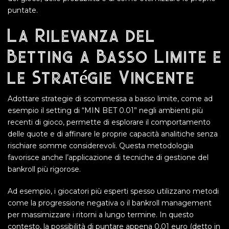
puntate.
La Rilevanza del
Betting a Basso Limite e
le Stratégie Vincente
Adottare strategie di scommessa a basso limite, come ad
esempio il setting di “MIN BET 0.01” negli ambienti più
recenti di gioco, permette di esplorare il comportamento
delle quote e di affinare le proprie capacità analitiche senza
rischiare somme considerevoli. Questa metodologia
favorisce anche l’applicazione di tecniche di gestione del
bankroll più rigorose.
Ad esempio, i giocatori più esperti spesso utilizzano metodi
come la progressione negativa o il bankroll management
per massimizzare i ritorni a lungo termine. In questo
contesto, la possibilità di puntare appena 0,01 euro (detto in