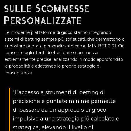
sulle Scommesse
Personalizzate
Le moderne piattaforme di gioco stanno integrando
sistemi di betting sempre più sofisticati, che permettono di
impostare puntate personalizzate come MIN BET 0.01. Ciò
consente agli utenti di effettuare scommesse
estremamente precise, analizzando in modo approfondito
le probabilità e adattando le proprie strategie di
conseguenza.
“L’accesso a strumenti di betting di
precisione e puntate minime permette
di passare da un approccio di gioco
impulsivo a una strategia più calcolata e
strategica, elevando il livello di