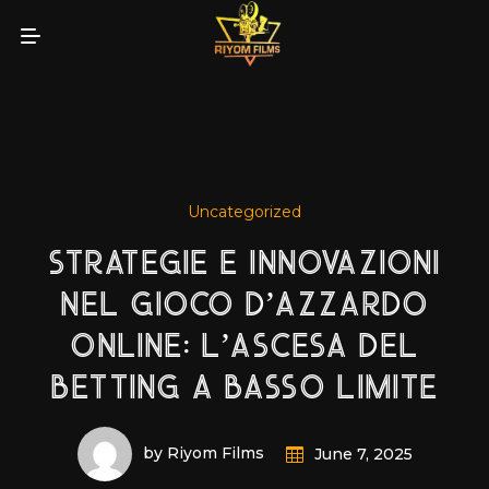
Uncategorized
STRATEGIE E INNOVAZIONI
NEL GIOCO D’AZZARDO
ONLINE: L’ASCESA DEL
BETTING A BASSO LIMITE
by Riyom Films
June 7, 2025