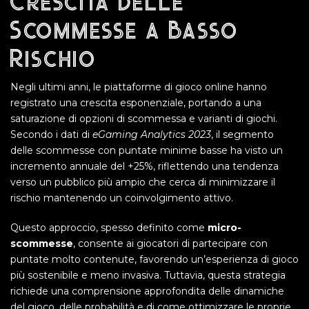
Crescita delle
Scommesse a Basso
Rischio
Negli ultimi anni, le piattaforme di gioco online hanno
registrato una crescita esponenziale, portando a una
saturazione di opzioni di scommessa e varianti di giochi.
Secondo i dati di
eGaming Analytics 2023
, il segmento
delle scommesse con puntate minime basse ha visto un
incremento annuale del +25%, riflettendo una tendenza
verso un pubblico più ampio che cerca di minimizzare il
rischio mantenendo un coinvolgimento attivo.
Questo approccio, spesso definito come
micro-
scommesse
, consente ai giocatori di partecipare con
puntate molto contenute, favorendo un’esperienza di gioco
più sostenibile e meno invasiva. Tuttavia, questa strategia
richiede una comprensione approfondita delle dinamiche
del gioco, delle probabilità e di come ottimizzare le proprie