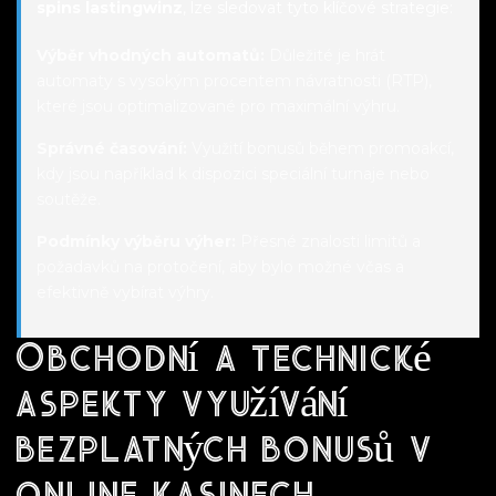
spins lastingwinz
, lze sledovat tyto klíčové strategie:
Výběr vhodných automatů:
Důležité je hrát
automaty s vysokým procentem návratnosti (RTP),
které jsou optimalizované pro maximální výhru.
Správné časování:
Využití bonusů během promoakcí,
kdy jsou například k dispozici speciální turnaje nebo
soutěže.
Podmínky výběru výher:
Přesné znalosti limitů a
požadavků na protočení, aby bylo možné včas a
efektivně vybírat výhry.
Obchodní a technické
aspekty využívání
bezplatných bonusů v