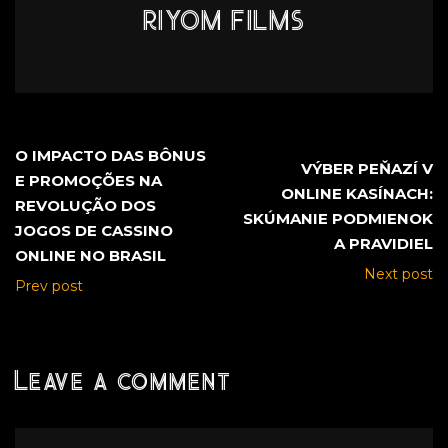
RIYOM FILMS
O IMPACTO DAS BÔNUS
VÝBER PEŇAZÍ V
E PROMOÇÕES NA
ONLINE KASÍNACH:
REVOLUÇÃO DOS
SKÚMANIE PODMIENOK
JOGOS DE CASSINO
A PRAVIDIEL
ONLINE NO BRASIL
Next post
Prev post
Leave a comment