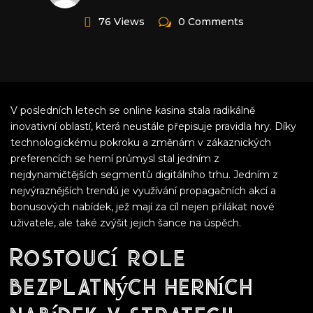
76 Views
0 Comments
V posledních letech se online kasina stala radikálně
inovativní oblastí, která neustále přepisuje pravidla hry. Díky
technologickému pokroku a změnám v zákaznických
preferencích se herní průmysl stal jedním z
nejdynamičtějších segmentů digitálního trhu. Jedním z
nejvýraznějších trendů je využívání propagačních akcí a
bonusových nabídek, jež mají za cíl nejen přilákat nové
uživatele, ale také zvýšit jejich šance na úspěch.
Rostoucí role
bezplatných herních