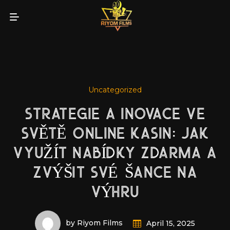
Uncategorized
STRATEGIE A INOVACE VE
SVĚTĚ ONLINE KASIN: JAK
VYUŽÍT NABÍDKY ZDARMA A
ZVÝŠIT SVÉ ŠANCE NA
VÝHRU
by Riyom Films
April 15, 2025