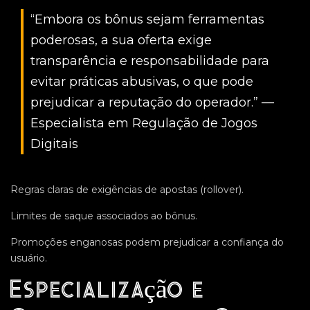
“Embora os bônus sejam ferramentas
poderosas, a sua oferta exige
transparência e responsabilidade para
evitar práticas abusivas, o que pode
prejudicar a reputação do operador.” —
Especialista em Regulação de Jogos
Digitais
Regras claras de exigências de apostas (rollover).
Limites de saque associados ao bônus.
Promoções enganosas podem prejudicar a confiança do
usuário.
Especialização e