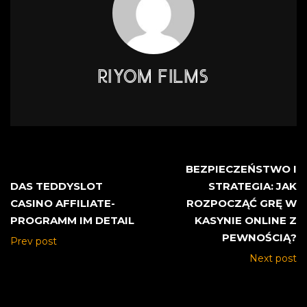
RIYOM FILMS
BEZPIECZEŃSTWO I
DAS TEDDYSLOT
STRATEGIA: JAK
CASINO AFFILIATE-
ROZPOCZĄĆ GRĘ W
PROGRAMM IM DETAIL
KASYNIE ONLINE Z
PEWNOŚCIĄ?
Prev post
Next post