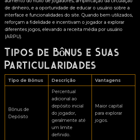
aumento do fluxo de jogadores, amplificação da circulação
de dinheiro, e a oportunidade de educar o usuário sobre a
interface e funcionalidades do site. Quando bem utilizados,
reforçam a fidelidade e incentivam o jogador a explorar
diferentes jogos, elevando a receita média por usuário
(ARPU).
Tipos de Bônus e Suas
Particularidades
Tipo de Bônus
Descrição
Vantagens
Percentual
adicional ao
depósito inicial
Maior capital
Bônus de
do jogador,
para explorar
Depósito
geralmente até
jogos.
um limite
definido.