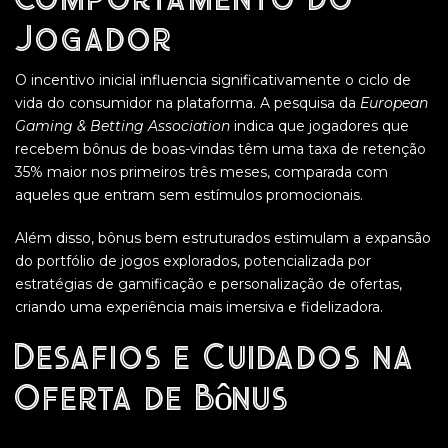
Comportamento do
Jogador
O incentivo inicial influencia significativamente o ciclo de
vida do consumidor na plataforma. A pesquisa da
European
Gaming & Betting Association
indica que jogadores que
recebem bônus de boas-vindas têm uma taxa de retenção
35% maior nos primeiros três meses, comparada com
aqueles que entram sem estímulos promocionais.
Além disso, bônus bem estruturados estimulam a expansão
do portfólio de jogos explorados, potencializada por
estratégias de gamificação e personalização de ofertas,
criando uma experiência mais imersiva e fidelizadora.
Desafios e Cuidados na
Oferta de Bônus