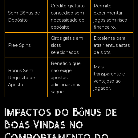
Crédito gratuito
Permite
Sem Bônus de
concedido sem
experimentar
Depósito
necessidade de
jogos sem risco
depósito.
financeiro.
Giros grátis em
Excelente para
Free Spins
slots
atrair entusiastas
selecionados.
de slots.
Benefício que
Mais
Bônus Sem
não exige
transparente e
Requisito de
apostas
vantajoso ao
Aposta
adicionais para
jogador.
saque.
Impactos do Bônus de
Boas-Vindas no