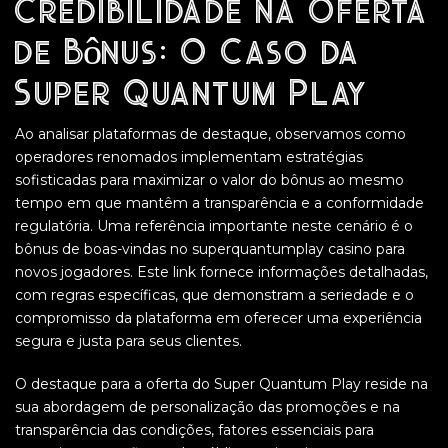
Credibilidade na Oferta
de Bônus: O Caso da
Super Quantum Play
Ao analisar plataformas de destaque, observamos como
operadores renomados implementam estratégias
sofisticadas para maximizar o valor do bônus ao mesmo
tempo em que mantêm a transparência e a conformidade
regulatória. Uma referência importante neste cenário é o
bônus de boas-vindas no superquantumplay casino para
novos jogadores. Este link fornece informações detalhadas,
com regras específicas, que demonstram a seriedade e o
compromisso da plataforma em oferecer uma experiência
segura e justa para seus clientes.
O destaque para a oferta do Super Quantum Play reside na
sua abordagem de personalização das promoções e na
transparência das condições, fatores essenciais para