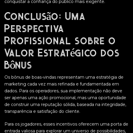
conquistar a confiança do público mais exigente.
Conclusão: Uma
Perspectiva
Profissional sobre o
Valor Estratégico dos
Bônus
Os bônus de boas-vindas representam uma estratégia de
marketing cada vez mais refinada e fundamentada em
dados. Para os operadores, sua implementação não deve
ser apenas uma ação promocional, mas uma oportunidade
de construir uma reputação sólida, baseada na integridade,
transparência e satisfação do cliente.
Para os jogadores, esses incentivos oferecem uma porta de
entrada valiosa para explorar um universo de possibilidades,