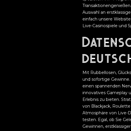
Transaktionengenießen. 
Auswahl an erstklassige
einfach unsere Website
Live-Casinospiele und 
Datensc
deutsc
Mit Rubbellosen, Glücks
und sofortige Gewinne.
einen spannenden Nerve
innovatives Gameplay u
Erlebnis zu bieten. Str
von Blackjack, Roulette
Atmosphäre von Live-De
testen. Egal, ob Sie Gel
Gewinnen, erstklassige