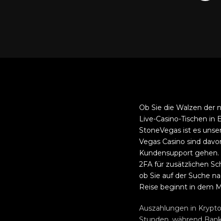
Ob Sie die Walzen der 
Live-Casino-Tischen in E
StoneVegas ist es unser 
Vegas Casino sind davo
Kundensupport gehen. U
2FA für zusätzlichen S
ob Sie auf der Suche na
Reise beginnt in dem M
Auszahlungen in Krypto
Stunden, während Bank