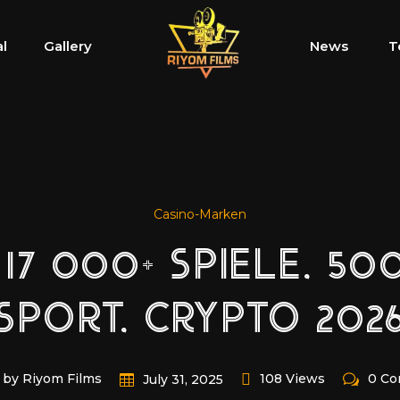
al
Gallery
News
T
Casino-Marken
17 000+ SPIELE, 500
SPORT, CRYPTO 202
by Riyom Films
108 Views
0 C
July 31, 2025