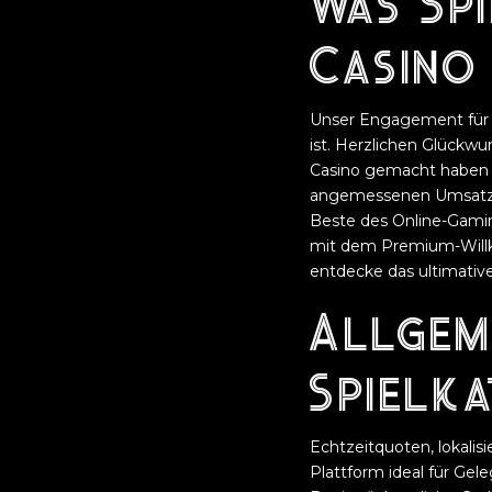
Was Sp
Casino
Unser Engagement für si
ist. Herzlichen Glückwu
Casino gemacht haben –
angemessenen Umsatzan
Beste des Online-Gamin
mit dem Premium-Willk
entdecke das ultimative
Allgem
Spielka
Echtzeitquoten, lokalis
Plattform ideal für Gel