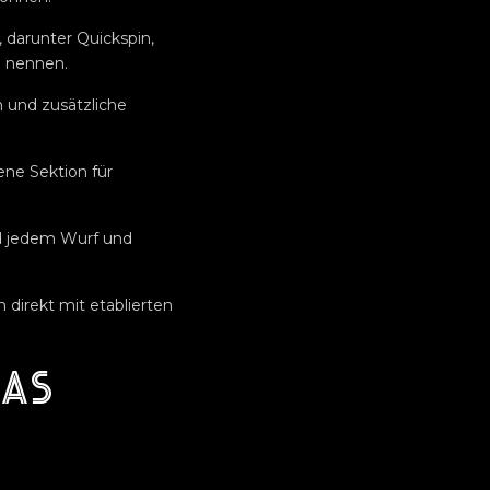
 darunter Quickspin,
u nennen.
 und zusätzliche
ene Sektion für
d jedem Wurf und
direkt mit etablierten
gas