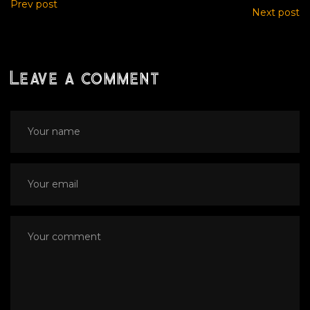
Prev post
Next post
Leave a comment