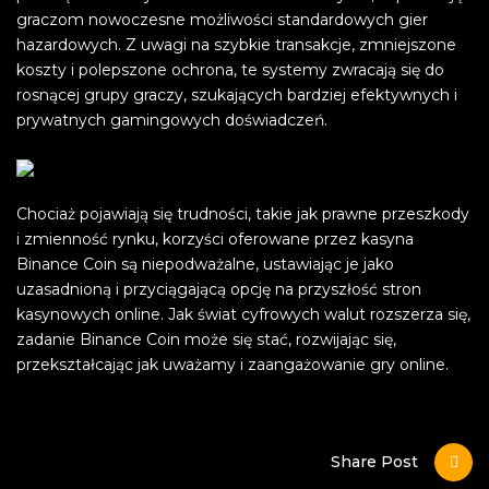
graczom nowoczesne możliwości standardowych gier
hazardowych. Z uwagi na szybkie transakcje, zmniejszone
koszty i polepszone ochrona, te systemy zwracają się do
rosnącej grupy graczy, szukających bardziej efektywnych i
prywatnych gamingowych doświadczeń.
Chociaż pojawiają się trudności, takie jak prawne przeszkody
i zmienność rynku, korzyści oferowane przez kasyna
Binance Coin są niepodważalne, ustawiając je jako
uzasadnioną i przyciągającą opcję na przyszłość stron
kasynowych online. Jak świat cyfrowych walut rozszerza się,
zadanie Binance Coin może się stać, rozwijając się,
przekształcając jak uważamy i zaangażowanie gry online.
Share Post