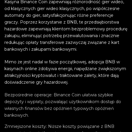
Kasyna Binance Coin zapewniają różnorodność gier wideo,
od klasycznych gier wideo klasycznych, po współczesne
automaty do gier, satysfakcjonując różne preferencje
graczy. Poprzez korzystanie z BNB, te przedsiębiorstwa
hazardowe zapewniają klientom bezproblemowy procedurę
zakupu, eliminując potrzebę przewalutowania i znacznie
redukując opłaty transferowe zazwyczaj związane z kart
bankowych i zakupami bankowymi.
Mimo że jest nadal w fazie początkowej, adopcja BNB w
kasynach online zdobywa energii, napędzane zwiększonym
atrakcyjności kryptowalut i traktowane zalety, które dają
doświadczenie gry hazardowej.
Bezpośrednie operacje: Binance Coin ułatwia szybkie
depozyty i wypłaty, pozwalając użytkownikom dostęp do
własnych finansów bez opóźnień typowych opóźnień
bankowych.
Zmniejszone koszty: Niższe koszty powiązane z BNB