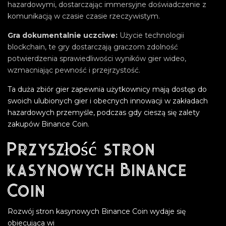
hazardowymi, dostarczając immersyjne doświadczenie z
komunikacją w czasie czasie rzeczywistym.
Gra dokumentalnie uczciwe:
Użycie technologii
blockchain, te gry dostarczają graczom zdolność
potwierdzenia sprawiedliwości wyników gier wideo,
wzmacniając pewność i przejrzystość.
Ta duża zbiór gier zapewnia użytkownicy mają dostęp do
swoich ulubionych gier i obecnych innowacji w zakładach
hazardowych przemyśle, podczas gdy cieszą się zalety
zakupów Binance Coin.
Przyszłość stron
kasynowych Binance
Coin
Rozwój stron kasynowych Binance Coin wydaje się
obiecująca wi