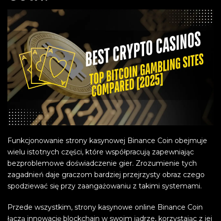
Funkcjonowanie strony kasynowej Binance Coin obejmuje
wielu istotnych części, które współpracują zapewniając
bezproblemowe doświadczenie gier. Zrozumienie tych
zagadnień daje graczom bardziej przejrzysty obraz czego
spodziewać się przy zaangażowaniu z takimi systemami.
Przede wszystkim, strony kasynowe online Binance Coin
łączą innowację blockchain w swoim jądrze, korzystając z jej