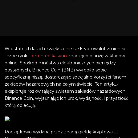
W ostatnich latach zwiększenie się kryptowalut zmieniło
liczne rynki,
betonred kasyno
znacząco branżę zakładów
online. Spośród mnóstwa elektronicznych pieniędzy
dostępnych, Binance Coin (BNB) wyrobiło sobie
specyficzną niszę, dostarczając specjalne korzyści fanom
zakładów hazardowych na całym świecie. Ten artykuł
eksploruje rozkwitający światem zakładów hazardowych
Binance Coin, wyjaśniając ich urok, wydajność, i przyszłość,
którą obiecują.
Początkowo wydana przez znaną giełdę kryptowalut