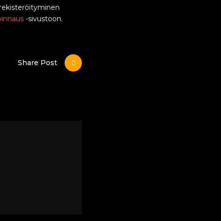
a rekisteröityminen
pinnaus
-sivustoon.
Share Post