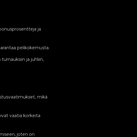
bonusprosentteja ja
 parantaa pelikokemusta.
urnauksiin ja juhliin,
nostusvaatimukset, mikä
oivat vaatia korkeita
miseen, joten on