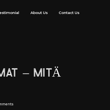
estimonial
About Us
Contact Us
MAT – MITÄ
mments