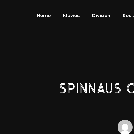
Home
Movies
Division
Soci
SPINNAUS 