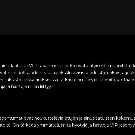
inutlaatuisia VIP-tapahtumia, jotka ovat erityisesti suunniteltu ko
 mahdollisuuden nauttia eksklusiivisista eduista, erikoistarjouks
uksista. Tässä artikkelissa tarkastelemme, mitä voit odottaa S
 ja haittoja niihin liittyy.
pahtumat ovat houkuttelevia etujen ja ainutlaatuisten kokemust
aasteita. On tärkeää ymmärtää, mitä hyötyjä ja haittoja VIP-jäse