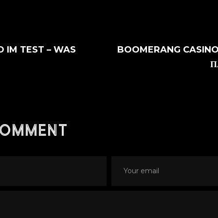
 IM TEST – WAS
BOOMERANG CASINO 
Π
comment