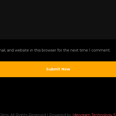
l, and website in this browser for the next time I comment.
ilms. All Rights Reserved | Powered by
Ideogram Technology Sol