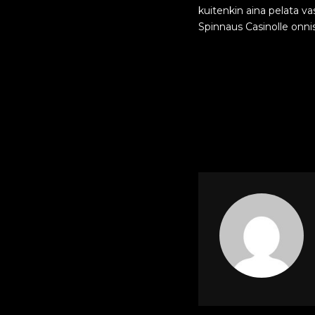
kuitenkin aina pelata vas
Spinnaus Casinolle onni