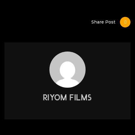
Share Post
RIYOM FILMS