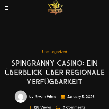
Uncategorized
SPINGRANNY CASINO: EIN
ÜBERBLICK ÜBER REGIONALE
VERFÜGBARKEIT
by Riyom Films
January 5, 2026
128 Views
0 Comments