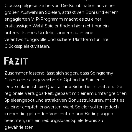
Glücksspielgesetze hervor. Die Kombination aus einer
großen Auswahl an Spielen, attraktiven Boni und einem
engagierten VIP-Programm macht es zu einer
erstklassigen Wahl. Spieler finden hier nicht nur ein
unterhaltsames Umfeld, sondern auch eine
verantwortungsvolle und sichere Plattform für ihre
Glücksspielaktivitäten.
Fazit
Zusammenfassend lässt sich sagen, dass Spingranny
Casino eine ausgezeichnete Option für Spieler in
Deutschland ist, die Qualität und Sicherheit schätzen. Die
regionale Verfügbarkeit, gepaart mit einem umfangreichen
Spieleangebot und attraktiven Bonusstrukturen, macht es
zu einer empfehlenswerten Wahl. Spieler sollten jedoch
immer die geltenden Vorschriften und Bedingungen
beachten, um ein reibungsloses Spielerlebnis zu
gewährleisten.