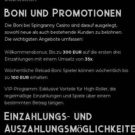
Boni und Promotionen
Die Boni bei Spingranny Casino sind darauf ausgelegt,
sowohl neue als auch bestehende Kunden zu belohnen.
Die wichtigsten Angebote umfassen:
Willkommensbonus: Bis zu
300 EUR
auf die ersten drei
Einzahlungen mit einem Umsatz von
35x
.
Wöchentliche Reload-Boni: Spieler können wöchentlich bis
zu
100 EUR
erhalten.
VIP-Programm: Exklusive Vorteile für High-Roller, die
regelmäßige Einzahlungen und Spiele über einem
bestimmten Betrag tätigen.
Einzahlungs- und
Auszahlungsmöglichkeit