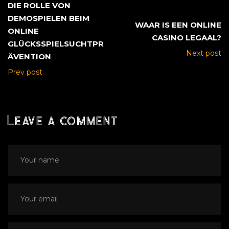
DIE ROLLE VON
DEMOSPIELEN BEIM
WAAR IS EEN ONLINE
ONLINE
CASINO LEGAAL?
GLÜCKSSPIELSUCHTPR
Next post
ÄVENTION
Prev post
Leave a comment