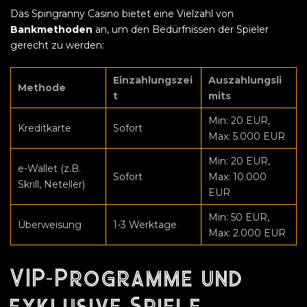
Das Spingranny Casino bietet eine Vielzahl von
Bankmethoden
an, um den Bedürfnissen der Spieler
gerecht zu werden:
Einzahlungszei
Auszahlungsli
Methode
t
mits
Min: 20 EUR,
Kreditkarte
Sofort
Max: 5.000 EUR
Min: 20 EUR,
e-Wallet (z.B.
Sofort
Max: 10.000
Skrill, Neteller)
EUR
Min: 50 EUR,
Überweisung
1-3 Werktage
Max: 2.000 EUR
VIP-Programme und