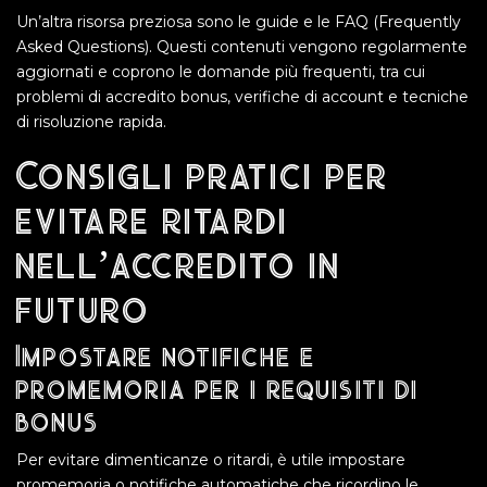
Un’altra risorsa preziosa sono le guide e le FAQ (Frequently
Asked Questions). Questi contenuti vengono regolarmente
aggiornati e coprono le domande più frequenti, tra cui
problemi di accredito bonus, verifiche di account e tecniche
di risoluzione rapida.
Consigli pratici per
evitare ritardi
nell’accredito in
futuro
Impostare notifiche e
promemoria per i requisiti di
bonus
Per evitare dimenticanze o ritardi, è utile impostare
promemoria o notifiche automatiche che ricordino le