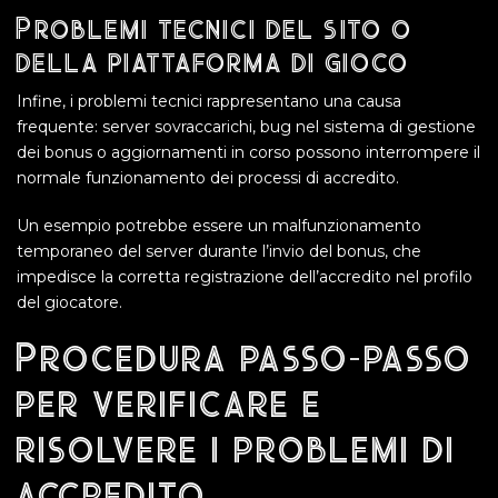
Problemi tecnici del sito o
della piattaforma di gioco
Infine, i problemi tecnici rappresentano una causa
frequente: server sovraccarichi, bug nel sistema di gestione
dei bonus o aggiornamenti in corso possono interrompere il
normale funzionamento dei processi di accredito.
Un esempio potrebbe essere un malfunzionamento
temporaneo del server durante l’invio del bonus, che
impedisce la corretta registrazione dell’accredito nel profilo
del giocatore.
Procedura passo-passo
per verificare e
risolvere i problemi di
accredito