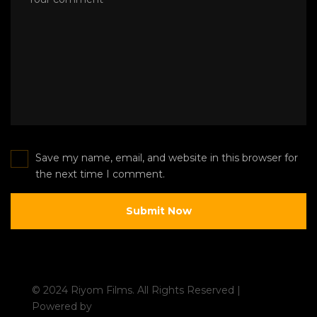
Save my name, email, and website in this browser for
the next time I comment.
© 2024 Riyom Films. All Rights Reserved |
Powered by