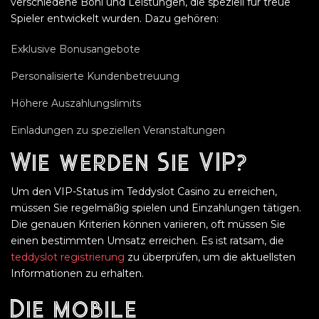
verschiedene Boni und Leistungen, die speziell für treue
Spieler entwickelt wurden. Dazu gehören:
Exklusive Bonusangebote
Personalisierte Kundenbetreuung
Höhere Auszahlungslimits
Einladungen zu speziellen Veranstaltungen
Wie werden Sie VIP?
Um den VIP-Status im Teddyslot Casino zu erreichen,
müssen Sie regelmäßig spielen und Einzahlungen tätigen.
Die genauen Kriterien können variieren, oft müssen Sie
einen bestimmten Umsatz erreichen. Es ist ratsam, die
teddyslot registrierung
zu überprüfen, um die aktuellsten
Informationen zu erhalten.
Die mobile