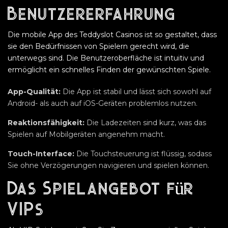
Benutzererfahrung
Die mobile App des Teddyslot Casinos ist so gestaltet, dass
sie den Bedürfnissen von Spielern gerecht wird, die
unterwegs sind. Die Benutzeroberfläche ist intuitiv und
ermöglicht ein schnelles Finden der gewünschten Spiele.
App-Qualität:
Die App ist stabil und lässt sich sowohl auf
Android- als auch auf iOS-Geräten problemlos nutzen.
Reaktionsfähigkeit:
Die Ladezeiten sind kurz, was das
Spielen auf Mobilgeräten angenehm macht.
Touch-Interface:
Die Touchsteuerung ist flüssig, sodass
Sie ohne Verzögerungen navigieren und spielen können.
Das Spielangebot für
VIPs