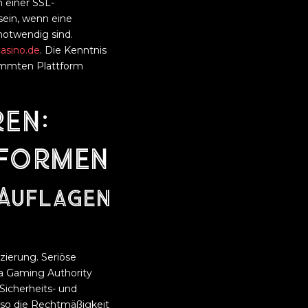
 einer SSL-
sein, wenn eine
 notwendig sind.
casino.de
. Die Kenntnis
stimmten Plattform
ren:
tformen
 Auflagen
zierung. Seriöse
a Gaming Authority
 Sicherheits- und
 so die Rechtmäßigkeit