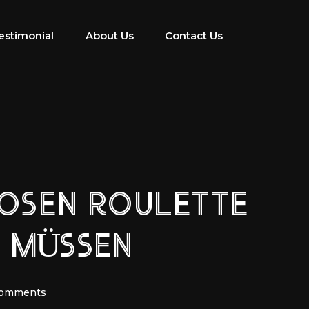
estimonial
About Us
Contact Us
LOSEN ROULETTE
N MÜSSEN
Comments