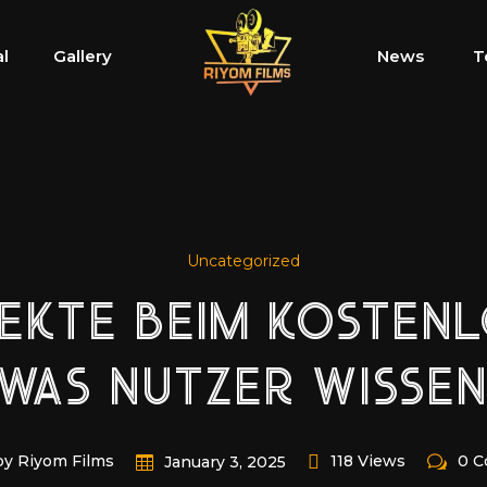
al
Gallery
News
T
Uncategorized
PEKTE BEIM KOSTEN
 WAS NUTZER WISSE
by Riyom Films
118 Views
0 
January 3, 2025