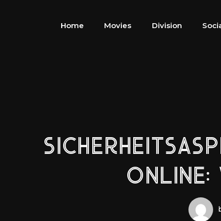
Home
Movies
Division
Soci
SICHERHEITSAS
ONLINE: