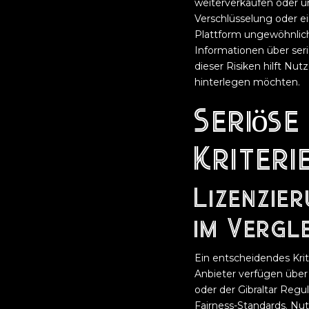
weiterverkaufen oder u
Verschlüsselung oder e
Plattform ungewöhnlich 
Informationen über seri
dieser Risiken hilft Nu
hinterlegen möchten.
Seriöse
Kriteri
Lizenzie
im Vergl
Ein entscheidendes Krit
Anbieter verfügen übe
oder der Gibraltar Regu
Fairness-Standards. Nu