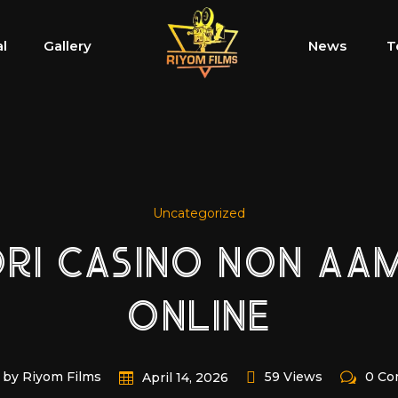
al
Gallery
News
T
Uncategorized
IORI CASINO NON AA
ONLINE
by Riyom Films
59 Views
0 C
April 14, 2026