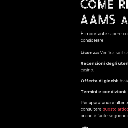
Come r
AAMS a
È importante sapere com
considerare:
Licenza:
Verifica se il c
Recensioni degli uten
casino.
Offerta di giochi:
Assic
Termini e condizioni:
Per approfondire ulteri
consultare
questo artic
online è facile seguend