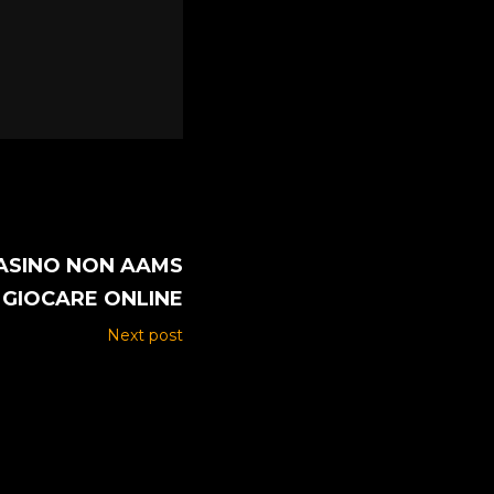
 CASINO NON AAMS
 GIOCARE ONLINE
Next post