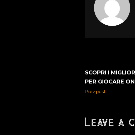
SCOPRI I MIGLIO
PER GIOCARE ON
Prev post
Leave a 