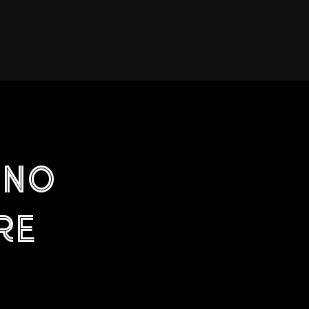
ino
re