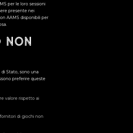
MS per le loro sessioni
sere presente nei
non AAMS disponibili per
osa.
o non
di Stato, sono una
possono preferire queste
 valore rispetto ai
fornitori di giochi non