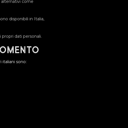
alternativi come
o disponibili in Italia,
propri dati personali.
momento
 italiani sono: