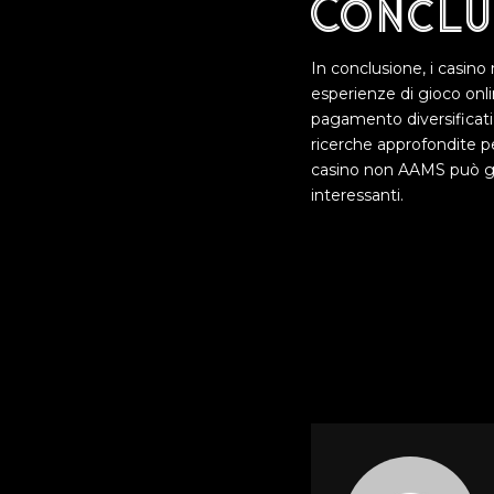
Conclu
In conclusione, i casino 
esperienze di gioco onl
pagamento diversificati
ricerche approfondite per
casino non AAMS può gara
interessanti.