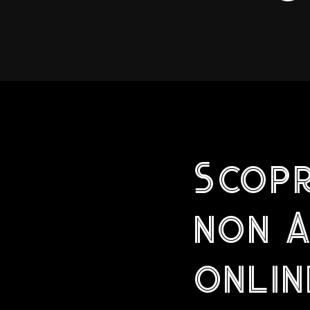
Scopr
non 
onlin