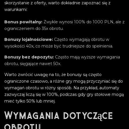
skorzystanie z oferty, warto dokładnie zapoznać się z
warunkami:
Bonus powitalny:
Zwykle wynosi 100% do 1000 PLN, ale z
ograniczeniem do 35x obrotu.
Bonusy lojalnościowe:
Często wymagają obrotu w
wysokości 40x, co może być trudniejsze do spełnienia.
Bonusy bez depozytu:
Często mają wyższe wymagania
obrotu, sięgające nawet 50x.
Warto zwrócić uwagę na to, że bonusy są często
ograniczone czasowo, a różne gry mogą przyczyniać się do
wymagań obrotu w różny sposób. Na przykład, automaty
zazwyczaj liczą się w 100%, podczas gdy gry stołowe mogą
mieć tylko 50% lub mniej.
Wymagania dotyczące
obrotu