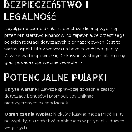
Bezpieczeństwo i
legalność
Royalgame casino działa na podstawie licencji wydanej
przez Ministerstwo Finansów, co zapewnia, że przestrzega
polskich regulacji dotyczących gier hazardowych. Jest to
ważny aspekt, który wpływa na bezpieczeństwo graczy.
Zawsze warto upewnić się, że kasyno, w którym planujemy
grać, posiada odpowiednie zezwolenia.
Potencjalne pułapki
Ukryte warunki:
Zawsze sprawdzaj dokładnie zasady
dotyczące bonusów i promocji, aby uniknąć
nieprzyjemnych niespodzianek.
Ograniczenia wypłat:
Niektóre kasyna mogą mieć limity
na wypłaty, co może być problemem w przypadku dużych
wygranych.