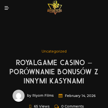
Uncategorized
ROYALGAME CASINO –
PORÓWNANIE BONUSÓW Z
INNYMI KASYNAMI
by Riyom Films
February 14, 2026
65 Views
0 Comments