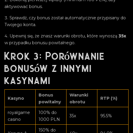
aktywować bonus.
Sprawdź, czy bonus został automatycznie przypisany do
Twojego konta.
Upewnij się, że znasz warunki obrotu, które wynoszą
35x
w przypadku bonusu powitalnego.
Krok 3: Porównanie
bonusów z innymi
kasynami
Bonus
Warunki
Kasyno
RTP (%)
powitalny
obrotu
royalgame
100% do
35x
95.5%
casino
1000 PLN
150% do