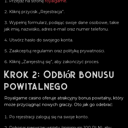
Przejdź na stronę
royalgame
.
Kliknij przycisk „Rejestracja”.
Wypełnij formularz, podając swoje dane osobowe, takie
jak imię, nazwisko, adres e-mail oraz numer telefonu.
Utwórz hasło do swojego konta.
Zaakceptuj regulamin oraz politykę prywatności.
Kliknij „Zarejestruj się”, aby zakończyć proces.
Krok 2: Odbiór bonusu
powitalnego
Royalgame casino oferuje atrakcyjny bonus powitalny, który
może przyciągnąć nowych graczy. Oto jak go odebrać:
Po rejestracji zaloguj się na swoje konto.
Dokonaj pierwszej wpłaty (minimum 100 PLN), aby