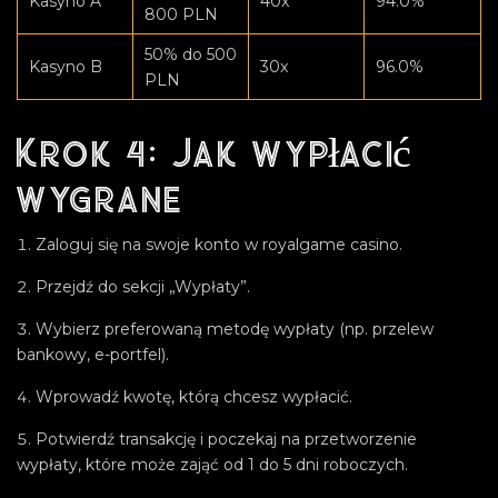
Kasyno A
40x
94.0%
800 PLN
50% do 500
Kasyno B
30x
96.0%
PLN
Krok 4: Jak wypłacić
wygrane
Zaloguj się na swoje konto w royalgame casino.
Przejdź do sekcji „Wypłaty”.
Wybierz preferowaną metodę wypłaty (np. przelew
bankowy, e-portfel).
Wprowadź kwotę, którą chcesz wypłacić.
Potwierdź transakcję i poczekaj na przetworzenie
wypłaty, które może zająć od 1 do 5 dni roboczych.