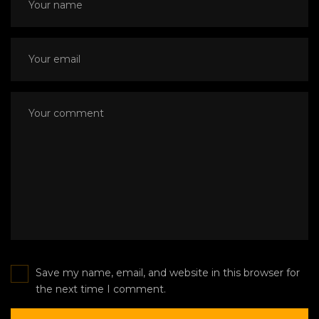
Save my name, email, and website in this browser for
the next time I comment.