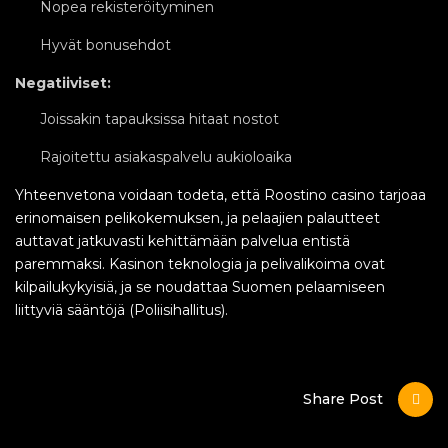
Nopea rekisteröityminen
Hyvät bonusehdot
Negatiiviset:
Joissakin tapauksissa hitaat nostot
Rajoitettu asiakaspalvelu aukioloaika
Yhteenvetona voidaan todeta, että Roostino casino tarjoaa
erinomaisen pelikokemuksen, ja pelaajien palautteet
auttavat jatkuvasti kehittämään palvelua entistä
paremmaksi. Kasinon teknologia ja pelivalikoima ovat
kilpailukykyisiä, ja se noudattaa Suomen pelaamiseen
liittyviä sääntöjä (Poliisihallitus).
Share Post