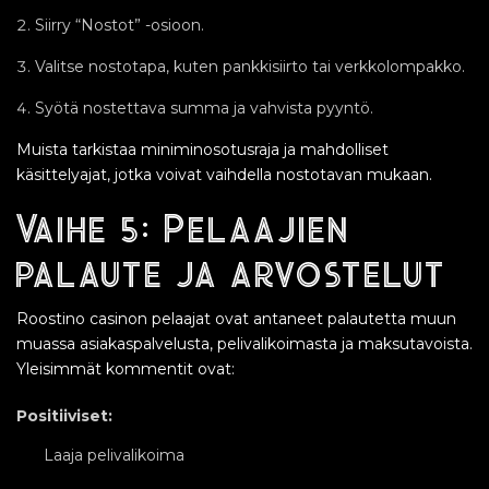
Siirry “Nostot” -osioon.
Valitse nostotapa, kuten pankkisiirto tai verkkolompakko.
Syötä nostettava summa ja vahvista pyyntö.
Muista tarkistaa miniminosotusraja ja mahdolliset
käsittelyajat, jotka voivat vaihdella nostotavan mukaan.
Vaihe 5: Pelaajien
palaute ja arvostelut
Roostino casinon pelaajat ovat antaneet palautetta muun
muassa asiakaspalvelusta, pelivalikoimasta ja maksutavoista.
Yleisimmät kommentit ovat:
Positiiviset:
Laaja pelivalikoima