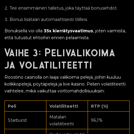
Tee ensimmäinen talletus, joka täyttää bonusehdot.
Bonus lisätään automaattisesti tilillesi.
Bonuksella voi olla
35x kierrätysvaatimus
, joten varmista,
että tutustut ehtoihin ennen pelaamista.
Vaihe 3: Pelivalikoima
ja volatiliteetti
Roostino casinolla on laaja valikoima pelejä, joihin kuuluu
kolikkopelejä, pöytäpelejä ja live-kasino. Pelien volatiliteetti
vaihtelee, mikä vaikuttaa voittomahdollisuuksiin:
Peli
Volatiliteetti
RTP (%)
Matalan
Starburst
96,1%
volatiliteetti