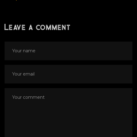
Leave a comment