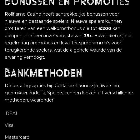
Bonussen en Promoties
Rollflame Casino heeft aantrekkelijke bonussen voor
nieuwe en bestaande spelers. Nieuwe spelers kunnen
profiteren van een welkomstbonus die tot
€200
kan
oplopen, met een inzetvereiste van
35x
. Bovendien zijn er
regelmatig promoties en loyaliteitsprogramma’s voor
terugkerende spelers, wat de algehele waarde van de
ervaring verhoogt.
Bankmethoden
De betalingsopties bij Rollflame Casino zijn divers en
gebruiksvriendelijk. Spelers kunnen kiezen uit verschillende
methoden, waaronder:
iDEAL
Visa
Mastercard