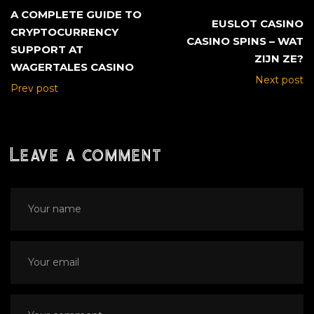
A COMPLETE GUIDE TO
EUSLOT CASINO
CRYPTOCURRENCY
CASINO SPINS – WAT
SUPPORT AT
ZIJN ZE?
WAGERTALES CASINO
Next post
Prev post
Leave a comment