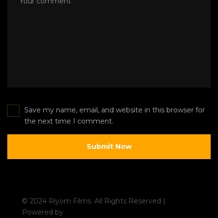
Save my name, email, and website in this browser for
the next time I comment.
© 2024 Riyom Films. All Rights Reserved |
Powered by