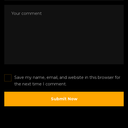
Save my name, email, and website in this browser for
the next time I comment.