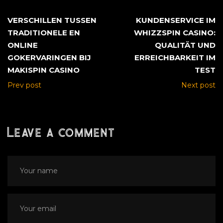
VERSCHILLEN TUSSEN
KUNDENSERVICE IM
TRADITIONELE EN
WHIZZSPIN CASINO:
ONLINE
QUALITÄT UND
GOKERVARINGEN BIJ
ERREICHBARKEIT IM
MAKISPIN CASINO
TEST
Prev post
Next post
Leave a comment