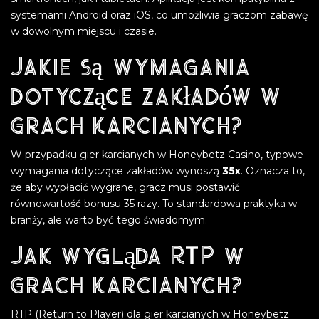
systemami Android oraz iOS, co umożliwia graczom zabawę
w dowolnym miejscu i czasie.
Jakie są wymagania
dotyczące zakładów w
grach karcianych?
W przypadku gier karcianych w Honeybetz Casino, typowe
wymagania dotyczące zakładów wynoszą
35x
. Oznacza to,
że aby wypłacić wygrane, gracz musi postawić
równowartość bonusu 35 razy. To standardowa praktyka w
branży, ale warto być tego świadomym.
Jak wygląda RTP w
grach karcianych?
RTP (Return to Player) dla gier karcianych w Honeybetz