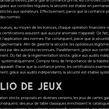
tandards élevés, parce que la confiance prime, les contrôles cont
 grâce aux contrôles réguliers, la sécurité est établie en permanen
trictes aux opérateurs. Effectivement, parce que la confiance pri
 des normes.
joueurs, au moyen de les licences, chaque opération financière 
les certifications assurent que aucune anomalie n’apparaît. De fait
nt l’application des normes. Par conséquent, parce que la sécurité
églementaire. Afin de garantir la sécurité, les opérateurs légiti
ivrées par des autorités reconnues. Parallèlement, grâce aux certif
ent. Du fait de la réglementation stricte, grâce aux audits indé
 systématiquement. Compte tenu de l’importance de la fiabilité, 
pparaît. Parce que la confiance prime, les certifications examin
ent, grâce aux audits indépendants, la sécurité est établie sy
lio de jeux
tion stricte, proposés en diverses versions, les jeux de cartes ga
onséquent, des jeux de table classiques enrichissent le catalogu