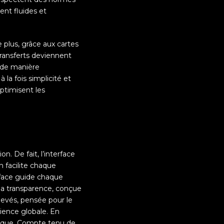
ent fluides et
e plus, grâce aux cartes
 transferts deviennent
s de manière
 la fois simplicité et
optimisent les
. De fait, l’interface
n facilite chaque
rface guide chaque
 la transparence, conçue
élevés, pensée pour le
rience globale. En
fique. Compte tenu de