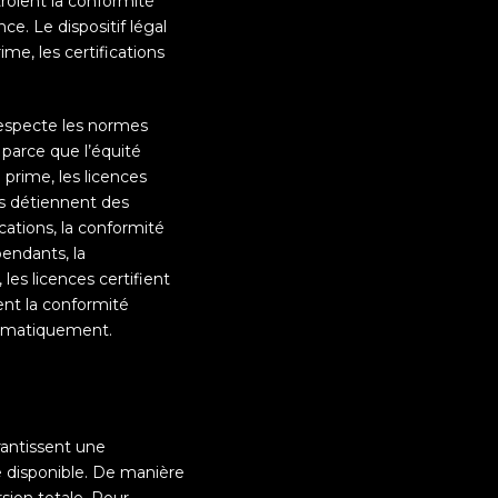
rôlent la conformité
ce. Le dispositif légal
me, les certifications
respecte les normes
, parce que l’équité
 prime, les licences
mes détiennent des
ications, la conformité
pendants, la
les licences certifient
ent la conformité
stématiquement.
rantissent une
e disponible. De manière