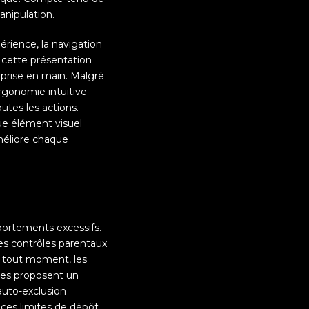
anipulation.
érience, la navigation
, cette présentation
a prise en main. Malgré
ergonomie intuitive
outes les actions.
que élément visuel
améliore chaque
portements excessifs.
es contrôles parentaux
à tout moment, les
res proposent un
auto-exclusion
 ces limites de dépôt