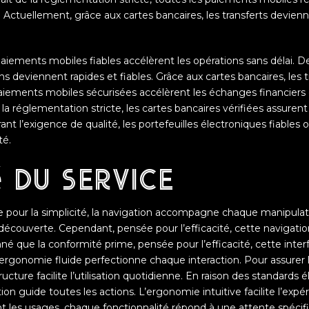
 Actuellement, grâce aux cartes bancaires, les transferts devienn
paiements mobiles fiables accélèrent les opérations sans délai. D
ons deviennent rapides et fiables. Grâce aux cartes bancaires, les
 paiements mobiles sécurisées accélèrent les échanges financier
la réglementation stricte, les cartes bancaires vérifiées assurent à
rant l’exigence de qualité, les portefeuilles électroniques fiables 
té.
 du service
pour la simplicité, la navigation accompagne chaque manipulation
découverte. Cependant, pensée pour l’efficacité, cette navigatio
né que la conformité prime, pensée pour l’efficacité, cette inte
l’ergonomie fluide perfectionne chaque interaction. Pour assurer
ructure facilite l’utilisation quotidienne. En raison des standards 
ion guide toutes les actions. L’ergonomie intuitive facilite l’expé
 les usages, chaque fonctionnalité répond à une attente spéci