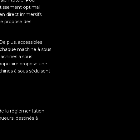
sion totale. Pour
rtissement optimal.
 en direct immersifs
ne propose des
De plus, accessibles
, chaque machine à sous
machines à sous
 populaire propose une
achines à sous séduisent
t de la réglementation
oueurs, destinés à