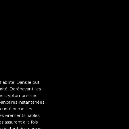
iabilité. Dans le but
urité. Dorénavant, les
 les cryptomonnaies
 bancaires instantanées
curité prime, les
les virements fiables
es assurent à la fois
 respectent des normes