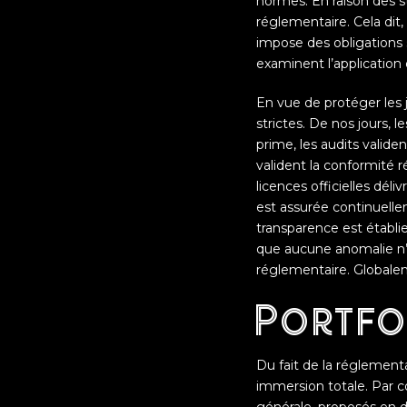
normes. En raison des s
réglementaire. Cela dit,
impose des obligations s
examinent l’application
En vue de protéger les 
strictes. De nos jours, 
prime, les audits valide
valident la conformité r
licences officielles dél
est assurée continuellem
transparence est établie
que aucune anomalie n’a
réglementaire. Globalem
Portfo
Du fait de la réglementa
immersion totale. Par c