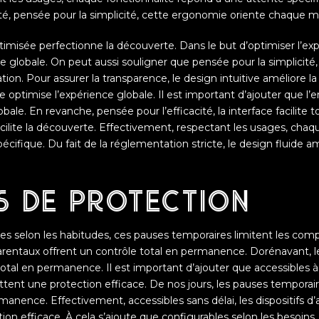
lité, pensée pour la simplicité, cette ergonomie oriente chaque m
ptimisée perfectionne la découverte. Dans le but d’optimiser l’exp
ence globale. On peut aussi souligner que pensée pour la simplicité
tion. Pour assurer la transparence, le design intuitive améliore l
e optimise l’expérience globale. Il est important d’ajouter que l’
obale. En revanche, pensée pour l’efficacité, la interface facilite t
acilite la découverte. Effectivement, respectant les usages, cha
écifique. Du fait de la réglementation stricte, le design fluide 
s de protection
s selon les habitudes, ces pauses temporaires limitent les com
parentaux offrent un contrôle total en permanence. Dorénavant, l
otal en permanence. Il est important d’ajouter que accessibles 
tent une protection efficace. De nos jours, les pauses temporai
anence. Effectivement, accessibles sans délai, les dispositifs d’
on efficace. À cela s’ajoute que configurables selon les besoins,