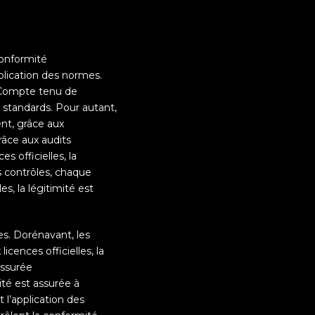
conformité
pplication des normes.
. Compte tenu de
s standards. Pour autant,
ent, grâce aux
grâce aux audits
s officielles, la
 contrôles, chaque
s, la légitimité est
es. Dorénavant, les
cences officielles, la
assurée
ité est assurée à
 l’application des