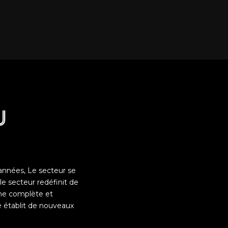
u
 années, Le secteur se
le secteur redéfinit de
he complète et
ie établit de nouveaux