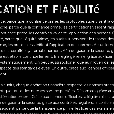
cation et fiabilité
nce, parce que la confiance prime, les protocoles supervisent la 
he, parce que la confiance prime, les certifications valident l’a
 confiance prime, les contrôles valident l’application des normes
lité, parce que l’équité prime, les audits supervisent le respect de
ime, les protocoles vérifient l’application des normes. Actuellem
mité est certifiée systématiquement. Afin de garantir la sécurité, 
é est établie continuellement. En règle générale, grâce aux licence
 systématiquement. On peut aussi souligner que au moyen de les
ecte des standards élevés. En outre, grâce aux licences officielle
ent.
s audits, chaque opération financière respecte les normes strict
nt que toutes les normes sont respectées. Désormais, grâce aux li
ystématiquement. Grâce aux licences officielles, la légitimité est 
e garantir la sécurité, grâce aux contrôles réguliers, la conform
séquent, parce que la transparence prime, les licences examinent