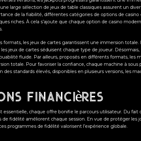
iverses versions, les jackpots progressifs garantissent une immer
 une large sélection de jeux de table classiques assurent un dive
nce de la fiabilité, différentes catégories de options de casino
ues riches. À cela s’ajoute que chaque option de casino moder
s.
s formats, les jeux de cartes garantissent une immersion totale. 
, les jeux de cartes séduisent chaque type de joueur. Désormais
bilité fluide. Par ailleurs, proposés en différents formats, les 
ion totale. Pour favoriser la confiance, chaque machine à sous
ison des standards élevés, disponibles en plusieurs versions, les m
ions financières
t essentielle, chaque offre bonifie le parcours utilisateur. Du fai
 de fidélité améliorent chaque session. En vue de protéger les j
ces programmes de fidélité valorisent l’expérience globale.